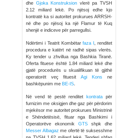
dhe
Gjoka Konstruksion
vlerë pa TVSH
2.12 miliard lekë. Po njësoj edhe kjo
kontratë ka si autoritet prokurues ARRSH-
në dhe po njësoj ka një Flamur të Kuq
shenjë e indiceve për parregullsi.
Ndërtimi i Teatrit Kombëtar
faza I
, renditet
procedura e katërt në radhë sipas vlerës.
Ky tender u zhvillua nga Bashkia Tiranë.
Oferta fituese është 1.84 miliard lekë dhe
gjatë procedurës u skualifikuan të gjithë
operatorët veç fituesit
Agi Kons
ne
bashkëpunim me
BE-IS
.
Në vend të pestë renditet
kontrata
për
furnizim me oksigjen dhe gaz për përdorim
mjekësor me autoritet prokurues Ministrinë
e Shëndetësisë, fituar nga Bashkimi i
Operatorëve ekonomik
GTS
shpk dhe
Messer Albagaz
me ofertë të suksesshme
pa TVSH 1.62 miliard lekë. Tenderi shfaq