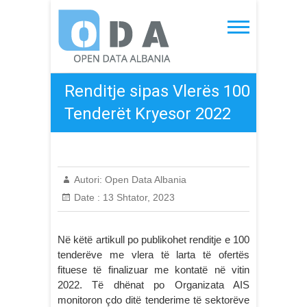
Skip
to
Open Data Albania
content
Renditje sipas Vlerës 100
Tenderët Kryesor 2022
Autori:
Open Data Albania
Date :
13 Shtator, 2023
Në këtë artikull po publikohet renditje e 100
tenderëve me vlera të larta të ofertës
fituese të finalizuar me kontatë në vitin
2022. Të dhënat po Organizata AIS
monitoron çdo ditë tenderime të sektorëve