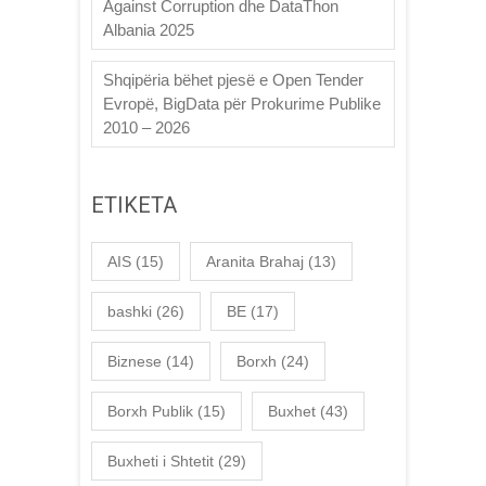
Against Corruption dhe DataThon
Albania 2025
Shqipëria bëhet pjesë e Open Tender
Evropë, BigData për Prokurime Publike
2010 – 2026
ETIKETA
AIS
(15)
Aranita Brahaj
(13)
bashki
(26)
BE
(17)
Biznese
(14)
Borxh
(24)
Borxh Publik
(15)
Buxhet
(43)
Buxheti i Shtetit
(29)