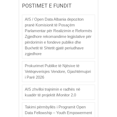
POSTIMET E FUNDIT
AIS / Open Data Albania depoziton
pranë Komisionit të Posaçëm
Parlamentar për Realizimin e Reformës
Zgjedhore rekomandime legjislative për
përdorimin e fondeve publike dhe
Buxhetit të Shtetit gjatë periudhave
zgjedhore
Prokurimet Publike të Njësive të
Vetëqeverisjes Vendore, Gjashtëmujori
i Parë 2026
AIS zhvilloi trajnimin e radhës në
kuadër të projektit iMonitor 2.0
Takimi përmbyllës i Programit Open
Data Fellowship – Youth Empowerment