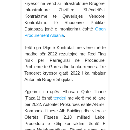
kryesor në vend si Infrastrukturë Rrugore;
Infrastrukturë Zhvillim; Shëndetësi;
Kontraktime të Qeverisjes Vendore;
Kontraktime të Shoqërive Publike.
Databaza jonë e monitorimit është
Open
Procurement Albania
.
Tetë nga Dhjetë Kontratat me vlerë më të
madhe për 2022 rezultojnë me Red Flag
rrisk për Parregullsi në Procedurë,
Probleme të Garës dhe konkurrencës. Tre
Tenderët kryesor gjatë 2022 i ka mbajtur
Autoriteti Rrugor Shqiptar.
Zgjerimi i rrugës Elbasan Qafë Thanë
(Faza 1) është
tenderi
me vlerë më të lartë
për 2022. Autoritet Prokurues është ARSH.
Kompania fituese Alb-Buidling dhe vlera e
Ofertës Fituese 2.18 miliard Leke.
Procedura e këtij kontraktimi është E
hapur Ndërkombëtare. Fituesi u shpall në