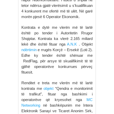
tetor ndërsa gjatë vlerësimit u s’kualifikuan
4 konkurent me ofertë më të ulët. Në garë
morën pjesë 6 Operator Ekonomik.
Kontrata e dytë me vlerën më të lartë
është po tender i Autoritetin Rrugor
Shqiptar. Kontrata ka vlerë 2.165 miliard
lekë dhe është fituar nga
A.N.K
. Objekt
ndërtimin
e rrugës Korçë – Ersekë (Loti 2).
Edhe ky tender është shënuar me
RedFlag, për arsye të skualifikimit të të
gjithë operatorëve konkurrues përveç
fituesit.
Renditet e treta me vlerën më të lartë
kontrata me
objekt
“Qendra e monitorimit
të trafikut”, fituar nga bashkimi i
operatorëve që kryesohet nga
MC
Networking
në bashkëpunim me Intera
Elektronik Sanayi ve Ticaret Anonim Sirk,