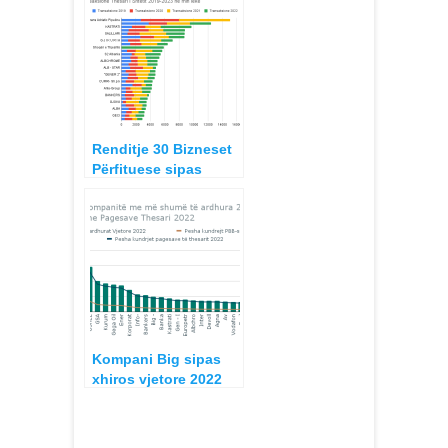
Renditje 30 Bizneset
Përfituese sipas
arkëtimeve më të larta
nga Thesari i Shtetit
2019-2022
Kompani Big sipas
xhiros vjetore 2022
renditje 25 te parat