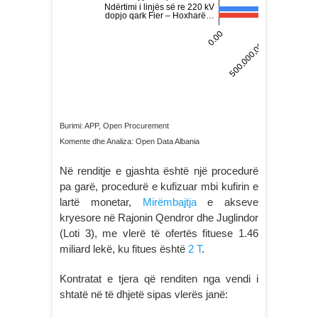
Burimi: APP, Open Procurement
Komente dhe Analiza: Open Data Albania
Në renditje e gjashta është një procedurë
pa garë, procedurë e kufizuar mbi kufirin e
lartë monetar,
Mirëmbajtja
e akseve
kryesore në Rajonin Qendror dhe Juglindor
(Loti 3), me vlerë të ofertës fituese 1.46
miliard lekë, ku fitues është
2 T
.
Kontratat e tjera që renditen nga vendi i
shtatë në të dhjetë sipas vlerës janë: