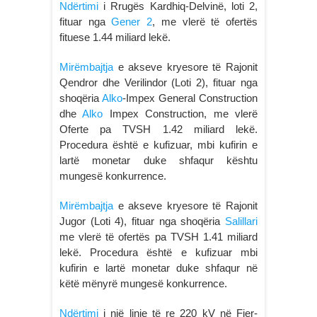
Ndërtimi
i Rrugës Kardhiq-Delvinë, loti 2,
fituar nga
Gener 2
, me vlerë të ofertës
fituese 1.44 miliard lekë.
Mirëmbajtja
e akseve kryesore të Rajonit
Qendror dhe Verilindor (Loti 2), fituar nga
shoqëria
Alko
-Impex General Construction
dhe
Alko
Impex Construction, me vlerë
Oferte pa TVSH 1.42 miliard lekë.
Procedura është e kufizuar, mbi kufirin e
lartë monetar duke shfaqur kështu
mungesë konkurrence.
Mirëmbajtja
e akseve kryesore të Rajonit
Jugor (Loti 4), fituar nga shoqëria
Salillari
me vlerë të ofertës pa TVSH 1.41 miliard
lekë. Procedura është e kufizuar mbi
kufirin e lartë monetar duke shfaqur në
këtë mënyrë mungesë konkurrence.
Ndërtimi
i një linje të re 220 kV në Fier-