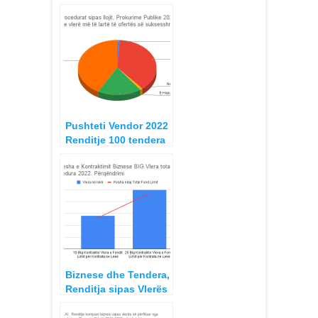
Pushteti Vendor 2022
Renditje 100 tendera
me vlera më të larta
dhe bizneset
kontraktore
Biznese dhe Tendera,
Renditja sipas Vlerës
së Kontratave të
Fituara 2022