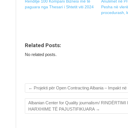
Renditje 100 Kompani Biznesi më të
Anulimet në Pr
paguara nga Thesari i Shtetit viti 2024
Pesha në vler
procedurash, k
Related Posts:
No related posts.
←
Projekti për Open Contracting Albania – Impakt në
Albanian Center for Quality journalism/ RIND
HARXHIME TË PAJUSTIFIKUARA
→