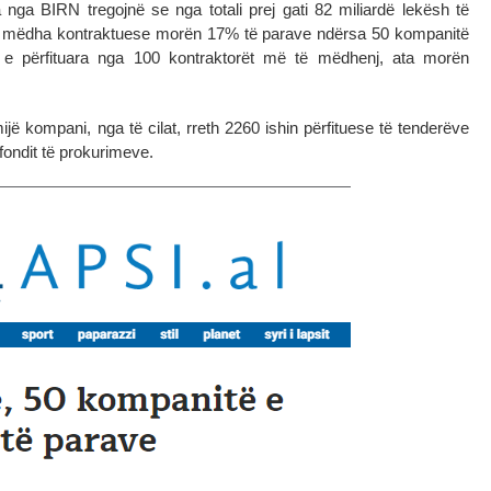
 nga BIRN tregojnë se nga totali prej gati 82 miliardë lekësh të
të mëdha kontraktuese morën 17% të parave ndërsa 50 kompanitë
 përfituara nga 100 kontraktorët më të mëdhenj, ata morën
ijë kompani, nga të cilat, rreth 2260 ishin përfituese të tenderëve
fondit të prokurimeve.