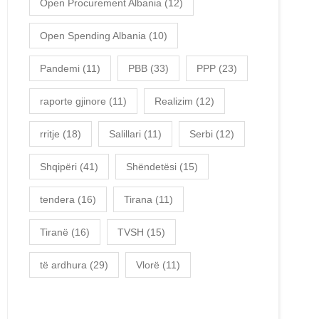
Open Procurement Albania
(12)
Open Spending Albania
(10)
Pandemi
(11)
PBB
(33)
PPP
(23)
raporte gjinore
(11)
Realizim
(12)
rritje
(18)
Salillari
(11)
Serbi
(12)
Shqipëri
(41)
Shëndetësi
(15)
tendera
(16)
Tirana
(11)
Tiranë
(16)
TVSH
(15)
të ardhura
(29)
Vlorë
(11)