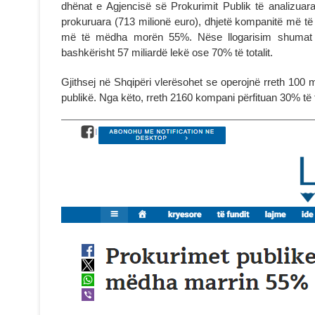
dhënat e Agjencisë së Prokurimit Publik të analizuara
prokuruara (713 milionë euro), dhjetë kompanitë më 
më të mëdha morën 55%. Nëse llogarisim shumat e
bashkërisht 57 miliardë lekë ose 70% të totalit.
Gjithsej në Shqipëri vlerësohet se operojnë rreth 100 m
publikë. Nga këto, rreth 2160 kompani përfituan 30% të 