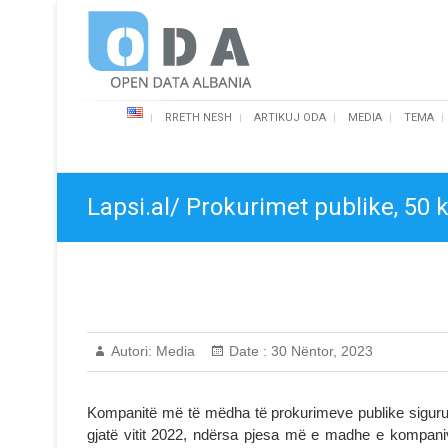
Skip
Open Data Albania
to
content
RRETH NESH
ARTIKUJ ODA
MEDIA
TEMA
Lapsi.al/ Prokurimet publike, 5
Autori:
Media
Date :
30 Nëntor, 2023
Kompanitë më të mëdha të prokurimeve publike siguru
gjatë vitit 2022, ndërsa pjesa më e madhe e kompani