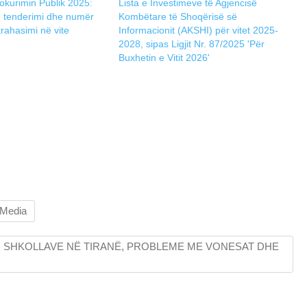
okurimin Publik 2025:
Lista e Investimeve të Agjencisë
ë tenderimi dhe numër
Kombëtare të Shoqërisë së
rahasimi në vite
Informacionit (AKSHI) për vitet 2025-
2028, sipas Ligjit Nr. 87/2025 'Për
Buxhetin e Vitit 2026'
 Media
ËRTIMI I SHKOLLAVE NË TIRANË, PROBLEME ME VONESAT DHE