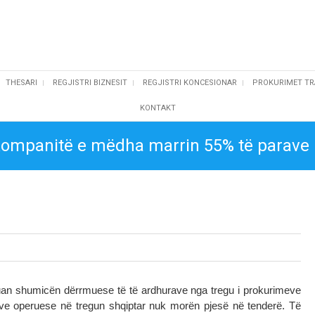
THESARI
REGJISTRI BIZNESIT
REGJISTRI KONCESIONAR
PROKURIMET TR
KONTAKT
0 kompanitë e mëdha marrin 55% të parave
an shumicën dërrmuese të të ardhurave nga tregu i prokurimeve
ve operuese në tregun shqiptar nuk morën pjesë në tenderë. Të