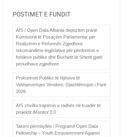
POSTIMET E FUNDIT
AIS / Open Data Albania depoziton pranë
Komisionit të Posaçëm Parlamentar për
Realizimin e Reformës Zgjedhore
rekomandime legjislative për përdorimin e
fondeve publike dhe Buxhetit të Shtetit gjatë
periudhave zgjedhore
Prokurimet Publike të Njësive të
Vetëqeverisjes Vendore, Gjashtëmujori i Parë
2026
AIS zhvilloi trajnimin e radhës në kuadër të
projektit iMonitor 2.0
Takimi përmbyllës i Programit Open Data
Fellowship – Youth Empowerment Against