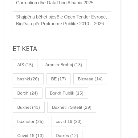
Corruption dhe DataThon Albania 2025
Shqipëria bëhet pjesë e Open Tender Evropë,
BigData për Prokurime Publike 2010 – 2026
ETIKETA
AIS
(15)
Aranita Brahaj
(13)
bashki
(26)
BE
(17)
Biznese
(14)
Borxh
(24)
Borxh Publik
(15)
Buxhet
(43)
Buxheti i Shtetit
(29)
buxhetor
(25)
covid-19
(20)
Covid 19
(13)
Durrës
(12)