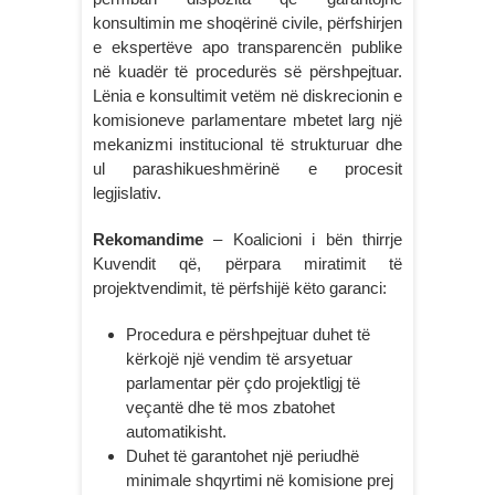
konsultimin me shoqërinë civile, përfshirjen
e ekspertëve apo transparencën publike
në kuadër të procedurës së përshpejtuar.
Lënia e konsultimit vetëm në diskrecionin e
komisioneve parlamentare mbetet larg një
mekanizmi institucional të strukturuar dhe
ul parashikueshmërinë e procesit
legjislativ.
Rekomandime
– Koalicioni i bën thirrje
Kuvendit që, përpara miratimit të
projektvendimit, të përfshijë këto garanci:
Procedura e përshpejtuar duhet të
kërkojë një vendim të arsyetuar
parlamentar për çdo projektligj të
veçantë dhe të mos zbatohet
automatikisht.
Duhet të garantohet një periudhë
minimale shqyrtimi në komisione prej