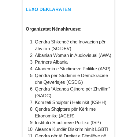
LEXO DEKLARATËN
Organizatat Nënshkruese
:
Qendra Shkencë dhe Inovacion për
Zhvillim (SCiDEV)
Albanian Woman in Audiovisual (AWA)
Partners Albania
Akademia e Studimeve Politike (ASP)
Qendra për Studimin e Demokracisë
dhe Qeverisjes (CSDG)
Qendra “Aleanca Gjinore për Zhvillim”
(GADC)
Komiteti Shqiptar i Helsinkit (KSHH)
Qendra Shqiptare për Kërkime
Ekonomike (ACER)
Instituti i Studimeve Politike (ISP)
Aleanca Kundër Diskriminimit LGBTI
Qendra për të Drejtat e Fëmijëve në