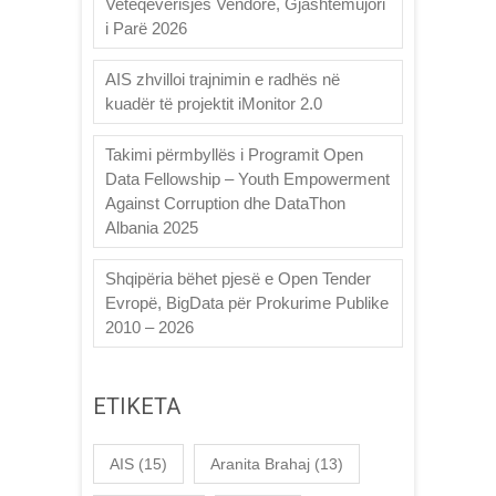
Vetëqeverisjes Vendore, Gjashtëmujori
i Parë 2026
AIS zhvilloi trajnimin e radhës në
kuadër të projektit iMonitor 2.0
Takimi përmbyllës i Programit Open
Data Fellowship – Youth Empowerment
Against Corruption dhe DataThon
Albania 2025
Shqipëria bëhet pjesë e Open Tender
Evropë, BigData për Prokurime Publike
2010 – 2026
ETIKETA
AIS
(15)
Aranita Brahaj
(13)