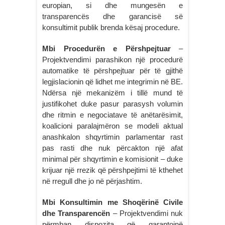
europian, si dhe mungesën e
transparencës dhe garancisë së
konsultimit publik brenda kësaj procedure.
Mbi Procedurën e Përshpejtuar
–
Projektvendimi parashikon një procedurë
automatike të përshpejtuar për të gjithë
legjislacionin që lidhet me integrimin në BE.
Ndërsa një mekanizëm i tillë mund të
justifikohet duke pasur parasysh volumin
dhe ritmin e negociatave të anëtarësimit,
koalicioni paralajmëron se modeli aktual
anashkalon shqyrtimin parlamentar rast
pas rasti dhe nuk përcakton një afat
minimal për shqyrtimin e komisionit – duke
krijuar një rrezik që përshpejtimi të kthehet
në rregull dhe jo në përjashtim.
Mbi Konsultimin me Shoqërinë Civile
dhe Transparencën
– Projektvendimi nuk
përmban dispozita që garantojnë