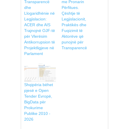
Transparencë
me Pronarin
dhe
Përfitues.
Llogaridhënie në
Çështje të
Legjislacion:
Legjislacionit,
ACER dhe AIS
Praktikës dhe
Trajnojnë OJF-të
Fuqizimit të
për Vlerësim
Aktorëve që
Antikorrupsion të
punojnë pёr
Projektligjeve në
Transparencë
Parlament
Shqipëria bëhet
pjesë e Open
Tender Evropë,
BigData për
Prokurime
Publike 2010 -
2026