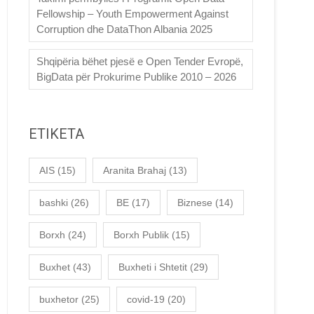
Fellowship – Youth Empowerment Against
Corruption dhe DataThon Albania 2025
Shqipëria bëhet pjesë e Open Tender Evropë,
BigData për Prokurime Publike 2010 – 2026
ETIKETA
AIS
(15)
Aranita Brahaj
(13)
bashki
(26)
BE
(17)
Biznese
(14)
Borxh
(24)
Borxh Publik
(15)
Buxhet
(43)
Buxheti i Shtetit
(29)
buxhetor
(25)
covid-19
(20)