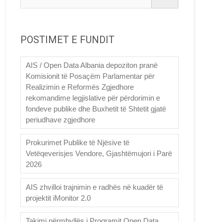
POSTIMET E FUNDIT
AIS / Open Data Albania depoziton pranë
Komisionit të Posaçëm Parlamentar për
Realizimin e Reformës Zgjedhore
rekomandime legjislative për përdorimin e
fondeve publike dhe Buxhetit të Shtetit gjatë
periudhave zgjedhore
Prokurimet Publike të Njësive të
Vetëqeverisjes Vendore, Gjashtëmujori i Parë
2026
AIS zhvilloi trajnimin e radhës në kuadër të
projektit iMonitor 2.0
Takimi përmbyllës i Programit Open Data