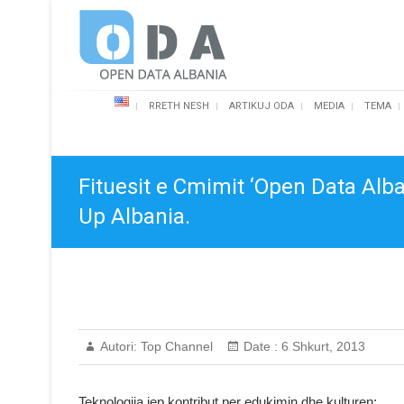
Skip
Open Data Albania
to
content
RRETH NESH
ARTIKUJ ODA
MEDIA
TEMA
Fituesit e Cmimit ‘Open Data Alb
Up Albania.
Autori:
Top Channel
Date :
6 Shkurt, 2013
Teknologjia jep kontribut per edukimin dhe kulturen: