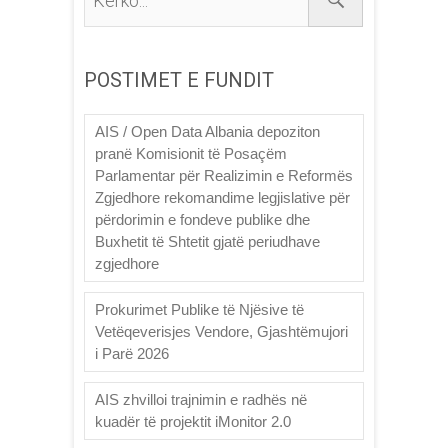
POSTIMET E FUNDIT
AIS / Open Data Albania depoziton
pranë Komisionit të Posaçëm
Parlamentar për Realizimin e Reformës
Zgjedhore rekomandime legjislative për
përdorimin e fondeve publike dhe
Buxhetit të Shtetit gjatë periudhave
zgjedhore
Prokurimet Publike të Njësive të
Vetëqeverisjes Vendore, Gjashtëmujori
i Parë 2026
AIS zhvilloi trajnimin e radhës në
kuadër të projektit iMonitor 2.0