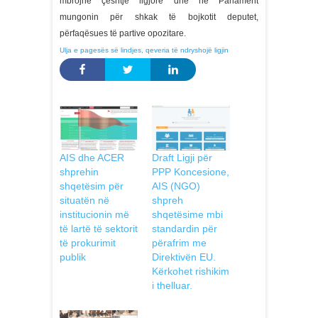
mbrojnë çështje ligjore dhe në Parlament
mungonin për shkak të bojkotit deputet,
përfaqësues të partive opozitare.
Ulja e pagesës së lindjes, qeveria të ndryshojë ligjin
AIS dhe ACER
Draft Ligji për
shprehin
PPP Koncesione,
shqetësim për
AIS (NGO)
situatën në
shpreh
institucionin më
shqetësime mbi
të lartë të sektorit
standardin pёr
të prokurimit
përafrim me
publik
Direktivën EU.
Kërkohet rishikim
i thelluar.