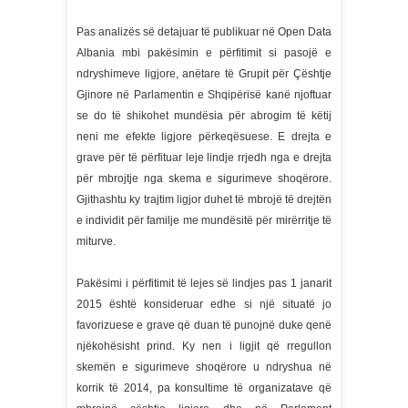
Pas analizës së detajuar të publikuar në Open Data
Albania mbi pakësimin e përfitimit si pasojë e
ndryshimeve ligjore, anëtare të Grupit për Çështje
Gjinore në Parlamentin e Shqipërisë kanë njoftuar
se do të shikohet mundësia për abrogim të këtij
neni me efekte ligjore përkeqësuese. E drejta e
grave për të përfituar leje lindje rrjedh nga e drejta
për mbrojtje nga skema e sigurimeve shoqërore.
Gjithashtu ky trajtim ligjor duhet të mbrojë të drejtën
e individit për familje me mundësitë për mirërritje të
miturve.
Pakësimi i përfitimit të lejes së lindjes pas 1 janarit
2015 është konsideruar edhe si një situatë jo
favorizuese e grave që duan të punojnë duke qenë
njëkohësisht prind. Ky nen i ligjit që rregullon
skemën e sigurimeve shoqërore u ndryshua në
korrik të 2014, pa konsultime të organizatave që