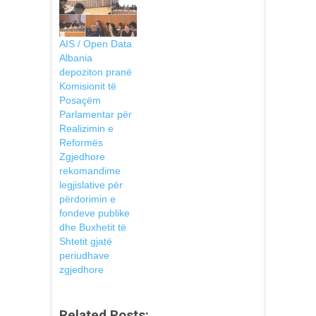
AIS / Open Data
Albania
depoziton pranë
Komisionit të
Posaçëm
Parlamentar për
Realizimin e
Reformës
Zgjedhore
rekomandime
legjislative për
përdorimin e
fondeve publike
dhe Buxhetit të
Shtetit gjatë
periudhave
zgjedhore
Related Posts: