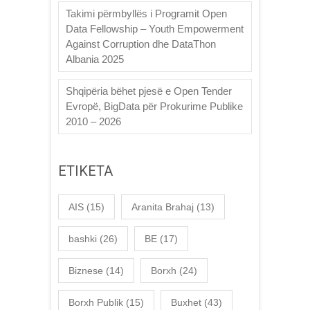
Takimi përmbyllës i Programit Open
Data Fellowship – Youth Empowerment
Against Corruption dhe DataThon
Albania 2025
Shqipëria bëhet pjesë e Open Tender
Evropë, BigData për Prokurime Publike
2010 – 2026
ETIKETA
AIS
(15)
Aranita Brahaj
(13)
bashki
(26)
BE
(17)
Biznese
(14)
Borxh
(24)
Borxh Publik
(15)
Buxhet
(43)