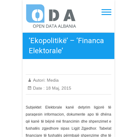
Skip
to
Open Data Albania
content
‘Ekopolitikë’ – ‘Financa
Elektorale’
Autori:
Media
Date :
18 Maj, 2015
Subjektet Elektorale kanë detyrim ligjorë të
paraqesin informacion, dokumente apo të dhëna
që kanë të bëjnë më financimin dhe shpenzimet e
fushatës zgjedhore sipas Ligjit Zgjedhor. Tabelat
financiare të fushatës përmbajë shpenzime dhe të