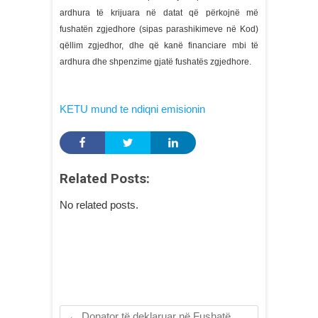
ardhura të krijuara në datat që përkojnë më
fushatën zgjedhore (sipas parashikimeve në Kod)
qëllim zgjedhor, dhe që kanë financiare mbi të
ardhura dhe shpenzime gjatë fushatës zgjedhore.
KETU mund te ndiqni emisionin
Related Posts:
No related posts.
←
Donator të deklaruar në Fushatë