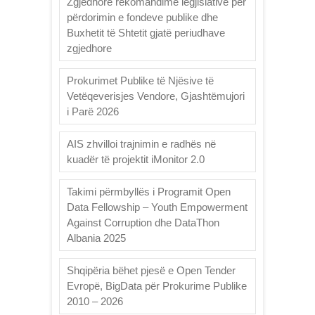
Zgjedhore rekomandime legjislative për
përdorimin e fondeve publike dhe
Buxhetit të Shtetit gjatë periudhave
zgjedhore
Prokurimet Publike të Njësive të
Vetëqeverisjes Vendore, Gjashtëmujori
i Parë 2026
AIS zhvilloi trajnimin e radhës në
kuadër të projektit iMonitor 2.0
Takimi përmbyllës i Programit Open
Data Fellowship – Youth Empowerment
Against Corruption dhe DataThon
Albania 2025
Shqipëria bëhet pjesë e Open Tender
Evropë, BigData për Prokurime Publike
2010 – 2026