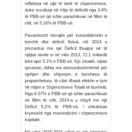
reflektua në ulje të lartë të shpenzimeve,
duke rezultuar në rritje të deficitit nga 3.4%
të PBB-së që ishte parashikuar në fillim të
vitit, në 5.16% të PBB-së.
Pavarësisht nevojës për konsolidiminin e
borxhit dhe deficiti fiskal, viti 2014 u
prezantua me një Deficit thuajse në të
njëjtat nivele si në vitin 2013, 72.1 miliardë
lekë apo 5.1% e PBB-së. Kjo situatë, sipas
qeverisë, lidhej me domosdoshmërinë për
njohjen dhe shlyerjen e borxheve të
prapambetura, të cilat dhanë efektin e tyre
në rritjen e Shpenzimeve Totale të buxhetit.
Nga 6.57% e PBB-së që ishte parashikuar
në fillim të vitit, 2014-a u mbyll me një
Deficit 5.1% të PBB-së, i shkaktuar
kryesisht nga mosrealizimi i shpenzimeve
kapitale.
Në vitet 2015-2016 vihet re një përpjekje