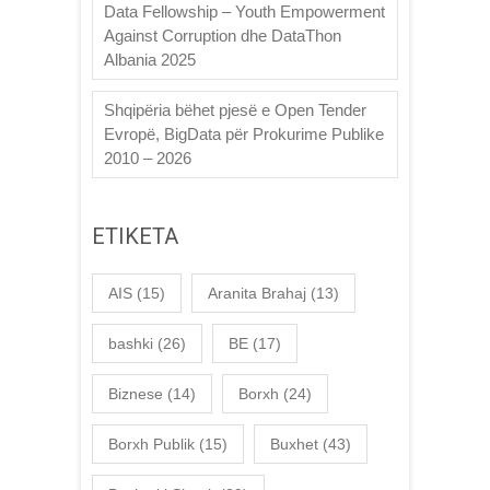
Data Fellowship – Youth Empowerment
Against Corruption dhe DataThon
Albania 2025
Shqipëria bëhet pjesë e Open Tender
Evropë, BigData për Prokurime Publike
2010 – 2026
ETIKETA
AIS
(15)
Aranita Brahaj
(13)
bashki
(26)
BE
(17)
Biznese
(14)
Borxh
(24)
Borxh Publik
(15)
Buxhet
(43)