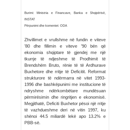
Burimi: Ministria e Financave, Banka e Shqipërisë,
INSTAT
Përpunimi dhe komentet: ODA
Zhvillimet e vrullshme në fundin e viteve
’80 dhe fillimin e viteve ’90 bën që
ekonomia shqiptare të gjendej me një
tkurrje të ndjeshme të Prodhimit të
Brendshëm Bruto, rënie të të Ardhurave
Buxhetore dhe rritje të Deficitit. Reformat
strukturore të ndërmarra në vitet 1993-
1996 dhe bashkëpunimi me institucione të
ndryshme ndërkombëtare mundësuan
përmirësimin dhe ringritjen e ekonomisë.
Megjithatë, Deficiti Buxhetor pësoi një rritje
të vazhdueshme deri në vitin 1997, ku
shënoi 44.5 miliardë lekë apo 13.2% e
PBB-së.