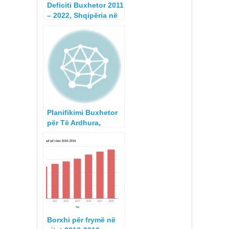
Deficiti Buxhetor 2011
– 2022, Shqipëria në
krahasim me Rajonin
Planifikimi Buxhetor
për Të Ardhura,
Bashkia Tiranë, 2016-
2019
Borxhi për frymë në