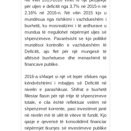
për uljen e deficitit nga 3.7% në 2015-n në
2.16% në 2016-n. Në vitin 2015 kjo u
mundësua nga rishikimi i vazhdueshëm i
buxhetit, ku mosrealizimi i të ardhurave u
mundua të rregullohet nëpërmjet uljes së
shpenzimeve. Pavarësisht se kjo politikë
mundësoi kontrollin e vazhdueshëm të
Deficitit, ajo flet për një mungesë të
aftësisë buxhetuese dhe menaxhimit të
financave publike.
2016-a shfaqet si një vit tepër sfidues nga
këndvështrimi i mbajtjes së Deficitit në
nivelin e parashikuar. Shifrat e buxhetit
fillestar flasin për një rritje të shpenzimeve
totale, e cila është reflektuar vetëm në
shpenzimet korrente, pasi investimet janë
në nivelin më të ulët të viteve të fundit. Kjo
qasje e qeverisë të konsolidimit financiar
nëpërmjet tkurrjes së investimeve publike