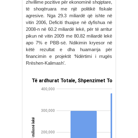
zhvillime pozitive për ekonominë shqiptare,
të shoqëruara me një politikë fiskale
agresive. Nga 29.3 miliardë që ishte në
vitin 2006, Deficiti thuajse në dyfishua në
2008-n në 60.2 miliardë lekë, për të arritur
pikun në vitin 2009 me 80.82 miliardë lekë
apo 7% e PBB-së. Ndikimin kryesor në
këtë rezultat e dha huamarrja për
financimin e projektit ‘Ndërtimi i rrugës
Rrëshen-Kalimash’.