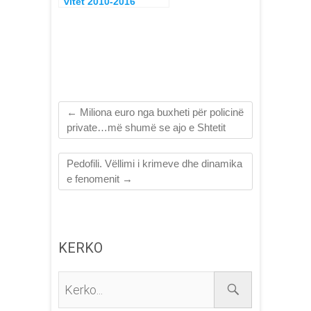
vitet 2010-2016
←
Miliona euro nga buxheti për policinë
private…më shumë se ajo e Shtetit
Pedofili. Vëllimi i krimeve dhe dinamika
e fenomenit
→
KERKO
Kerko...