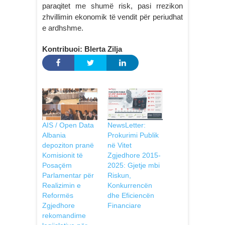
paraqitet me shumë risk, pasi rrezikon
zhvillimin ekonomik të vendit për periudhat
e ardhshme.
Kontribuoi: Blerta Zilja
AIS / Open Data
NewsLetter:
Albania
Prokurimi Publik
depoziton pranë
në Vitet
Komisionit të
Zgjedhore 2015-
Posaçëm
2025: Gjetje mbi
Parlamentar për
Riskun,
Realizimin e
Konkurrencën
Reformës
dhe Eficiencën
Zgjedhore
Financiare
rekomandime