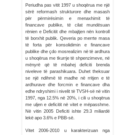
Periudha pas vitit 1997 u shoqërua me një
sërë reformash strukturore dhe masash
për përmirësimin e menaxhimit të
financave publike, të cilat mundësuan
rënien e Deficitit dhe mbajtjen nën kontroll
të borxhit publik. Qeveria po merrte masa
të forta për konsolidimin e financave
publike dhe çdo mosrealizim në të ardhura
u shoqërua me tkurrje të shpenzimeve, në
mënyrë që të mbahej deficiti brenda
niveleve të parashikuara. Duhet theksuar
se një ndihmë të madhe në rritjen e të
ardhurave dhe forcmin e financave dha
edhe ndryshimi i nivelit të TVSH-së në vitin
1997, nga 12.5% në 20%, i cili u shoqërua
me uljen e deficitit në vitet e mëpasshme.
Në vitin 2005 Deficiti ishte 29.3 miliardë
lekë apo 3.6% e PBB-së.
Vitet 2006-2010 u karakterizuan nga