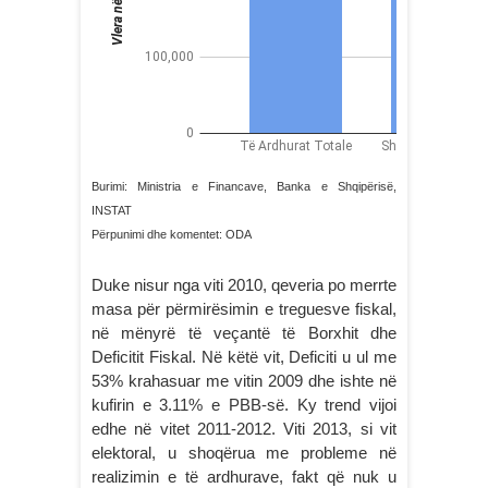
Burimi: Ministria e Financave, Banka e Shqipërisë,
INSTAT
Përpunimi dhe komentet: ODA
Duke nisur nga viti 2010, qeveria po merrte
masa për përmirësimin e treguesve fiskal,
në mënyrë të veçantë të Borxhit dhe
Deficitit Fiskal. Në këtë vit, Deficiti u ul me
53% krahasuar me vitin 2009 dhe ishte në
kufirin e 3.11% e PBB-së. Ky trend vijoi
edhe në vitet 2011-2012. Viti 2013, si vit
elektoral, u shoqërua me probleme në
realizimin e të ardhurave, fakt që nuk u