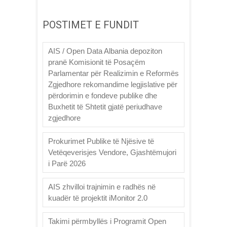
POSTIMET E FUNDIT
AIS / Open Data Albania depoziton
pranë Komisionit të Posaçëm
Parlamentar për Realizimin e Reformës
Zgjedhore rekomandime legjislative për
përdorimin e fondeve publike dhe
Buxhetit të Shtetit gjatë periudhave
zgjedhore
Prokurimet Publike të Njësive të
Vetëqeverisjes Vendore, Gjashtëmujori
i Parë 2026
AIS zhvilloi trajnimin e radhës në
kuadër të projektit iMonitor 2.0
Takimi përmbyllës i Programit Open