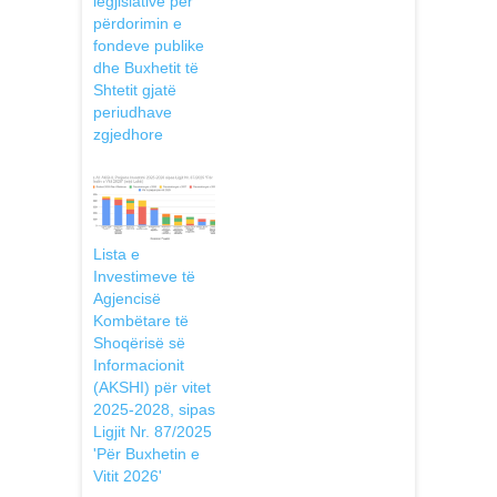
legjislative për
përdorimin e
fondeve publike
dhe Buxhetit të
Shtetit gjatë
periudhave
zgjedhore
Lista e
Investimeve të
Agjencisë
Kombëtare të
Shoqërisë së
Informacionit
(AKSHI) për vitet
2025-2028, sipas
Ligjit Nr. 87/2025
'Për Buxhetin e
Vitit 2026'