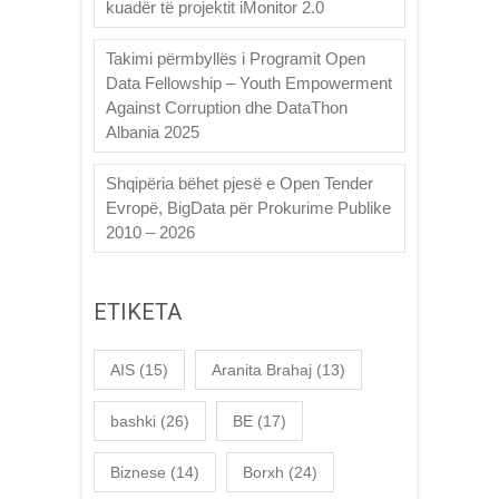
kuadër të projektit iMonitor 2.0
Takimi përmbyllës i Programit Open
Data Fellowship – Youth Empowerment
Against Corruption dhe DataThon
Albania 2025
Shqipëria bëhet pjesë e Open Tender
Evropë, BigData për Prokurime Publike
2010 – 2026
ETIKETA
AIS
(15)
Aranita Brahaj
(13)
bashki
(26)
BE
(17)
Biznese
(14)
Borxh
(24)