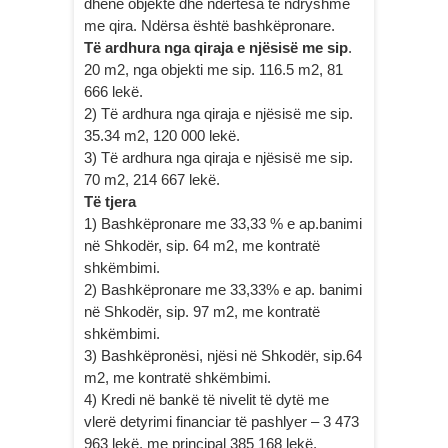
dhënë objekte dhe ndërtesa të ndryshme
me qira. Ndërsa është bashkëpronare.
Të ardhura nga qiraja e njësisë me sip
.
20 m2, nga objekti me sip. 116.5 m2, 81
666 lekë.
2) Të ardhura nga qiraja e njësisë me sip.
35.34 m2, 120 000 lekë.
3) Të ardhura nga qiraja e njësisë me sip.
70 m2, 214 667 lekë.
Të tjera
1) Bashkëpronare me 33,33 % e ap.banimi
në Shkodër, sip. 64 m2, me kontratë
shkëmbimi.
2) Bashkëpronare me 33,33% e ap. banimi
në Shkodër, sip. 97 m2, me kontratë
shkëmbimi.
3) Bashkëpronësi, njësi në Shkodër, sip.64
m2, me kontratë shkëmbimi.
4) Kredi në bankë të nivelit të dytë me
vlerë detyrimi financiar të pashlyer – 3 473
963 lekë, me principal 385 168 lekë,