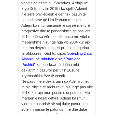
vend sicc është ai i Shkodrës. Ardhja në
krye të tij në vitin 2015 i ka sjellë Ademit
një sërë privilegjesh e deri tek pasuri të
patundshme që i ka lëshuar me qira.
Ademi ka rritur pasurinë e saj në mënyrë
progresive dhe të pandalshme që pas vitit
2015, ndërsa vërehet diferenca me vitet e
mëparshme nisur që nga viti 2004 kur ajo
ushtron detyrën e saj si prefekte e qarkut
të Shkodrës. Kështu, sipas
Spending Data
Albania, në rubrikën e saj “Para dhe
Pushtet”
ka publikuar të dhëna mbi
deklarimin pasuror për vitin 2016 të
kryebashkiakëve të vendit.
Në pasurinë e deklaruar nga Ademi vihet
re një rritje e të ardhurave, nisur që pas vitit
2013, kur ajo mori postin e deputetes. Me
marrjen e kësaj detyre, Ademi ka rritur
vlerën e pasurisë së saj duke pasur nën
zotërim pasuri të patundshme dhe duke