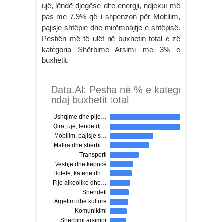
ujë, lëndë djegëse dhe energji, ndjekur më
pas me 7.9% që i shpenzon për Mobilim,
pajisje shtëpie dhe mirëmbajtje e shtëpisë.
Peshën më të ulët në buxhetin total e zë
kategoria Shërbime Arsimi me 3% e
buxhetit.