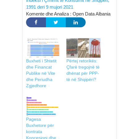
Indeksi i Çmimit të Konsumit në Shqipëri,
1991 deri 9 mujori 2021
Komente dhe Analiza : Open Data Albania
Buxheti i Shtetit
Përtej retorikës:
dhe Financat
Çfarë tregojnë të
Publike në Vite
dhënat për PPP-
dhe Periudha
të në Shqipëri?
Zgjedhore
Pagesa
Buxhetore për
kontrata
Koncesioni dhe