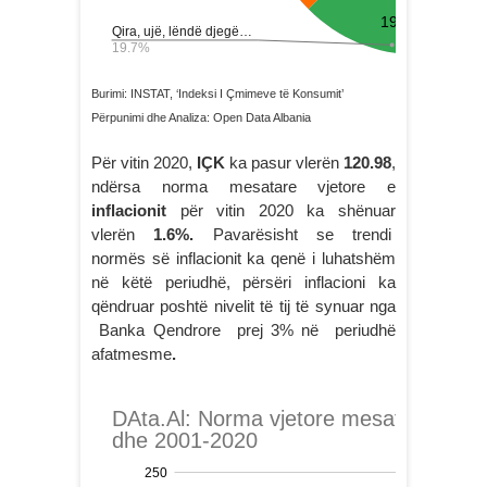
Burimi: INSTAT, ‘Indeksi I Çmimeve të Konsumit’
Përpunimi dhe Analiza: Open Data Albania
Për vitin 2020,
IÇK
ka pasur vlerën
120.98
,
ndërsa norma mesatare vjetore e
inflacionit
për vitin 2020 ka shënuar
vlerën
1.6%.
Pavarësisht se trendi
normës së inflacionit ka qenë i luhatshëm
në këtë periudhë, përsëri inflacioni ka
qëndruar poshtë nivelit të tij të synuar nga
Banka Qendrore prej 3% në periudhë
afatmesme
.