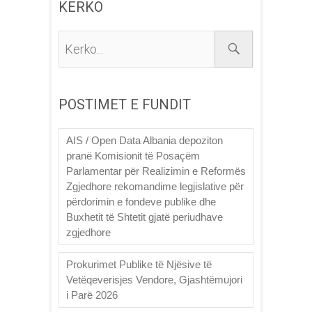
KERKO
Kerko...
POSTIMET E FUNDIT
AIS / Open Data Albania depoziton
pranë Komisionit të Posaçëm
Parlamentar për Realizimin e Reformës
Zgjedhore rekomandime legjislative për
përdorimin e fondeve publike dhe
Buxhetit të Shtetit gjatë periudhave
zgjedhore
Prokurimet Publike të Njësive të
Vetëqeverisjes Vendore, Gjashtëmujori
i Parë 2026