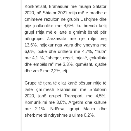
Konkretisht, krahasuar me muajin Shtator
2020, në Shtator 2021 rritja më e madhe e
çmimeve rezulton në grupin Ushqime dhe
pije joalkoolike me 4,6%, ku brenda këtij
grupi rritja më e lartë e çmimit është për
nëngrupet Zarzavate me një rritje prej
13,6%, ndjekur nga vajra dhe yndyrna me
6,6%, bukë dhe drithëra me 4,7%, “fruta”
me 4,1 %, “sheqer, reçel, mjaltë, çokollata
dhe ëmbëlsira” me 3,3%, qumësht, djathë
dhe vezë me 2,2%, etj.
Grupe të tjera të cilat kanë pësuar rritje të
lartë çmimesh krahasuar me Shtatorin
2020, janë grupet Transporti me 4,5%,
Komunikimi me 3,0%, Argëtim dhe kulturë
me 2,1%. Ndërsa, grupi Mallra dhe
shërbime të ndryshme u ul me 0,2%.