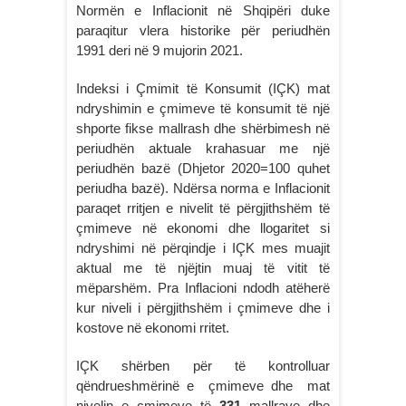
Normën e Inflacionit në Shqipëri duke
paraqitur vlera historike për periudhën
1991 deri në 9 mujorin 2021.
Indeksi i Çmimit të Konsumit (IÇK) mat
ndryshimin e çmimeve të konsumit të një
shporte fikse mallrash dhe shërbimesh në
periudhën aktuale krahasuar me një
periudhën bazë (Dhjetor 2020=100 quhet
periudha bazë). Ndërsa norma e Inflacionit
paraqet rritjen e nivelit të përgjithshëm të
çmimeve në ekonomi dhe llogaritet si
ndryshimi në përqindje i IÇK mes muajit
aktual me të njëjtin muaj të vitit të
mëparshëm. Pra Inflacioni ndodh atëherë
kur niveli i përgjithshëm i çmimeve dhe i
kostove në ekonomi rritet.
IÇK shërben për të kontrolluar
qëndrueshmërinë e çmimeve dhe mat
nivelin e çmimeve të
331
mallrave dhe