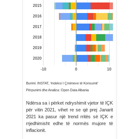
Burimi: INSTAT, ‘Indeksi I Çmimeve të Konsumit’
Përpunimi dhe Analiza: Open Data Albania
Ndërsa sa i përket ndryshimit vjetor të IÇK
për vitin 2021, vihet re se që prej Janarit
2021 ka pasur një trend rritës së IÇK e
rrjedhimisht edhe të normës mujore të
inflacionit.