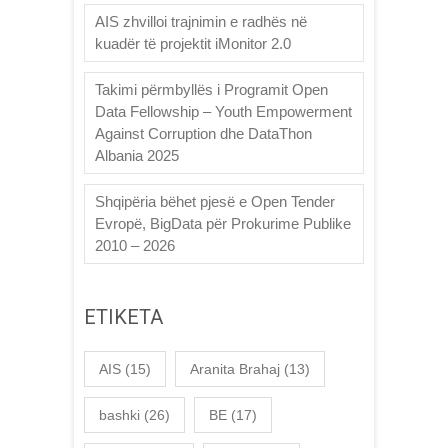
AIS zhvilloi trajnimin e radhës në
kuadër të projektit iMonitor 2.0
Takimi përmbyllës i Programit Open
Data Fellowship – Youth Empowerment
Against Corruption dhe DataThon
Albania 2025
Shqipëria bëhet pjesë e Open Tender
Evropë, BigData për Prokurime Publike
2010 – 2026
ETIKETA
AIS
(15)
Aranita Brahaj
(13)
bashki
(26)
BE
(17)