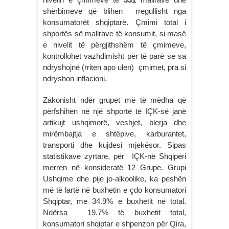
shërbimeve që blihen rregullisht nga
konsumatorët shqiptarë. Çmimi total i
shportës së mallrave të konsumit, si masë
e nivelit të përgjithshëm të çmimeve,
kontrollohet vazhdimisht për të parë se sa
ndryshojnë (rriten apo ulen) çmimet, pra si
ndryshon inflacioni.
Zakonisht ndër grupet më të mëdha që
përfshihen në një shportë të IÇK-së janë
artikujt ushqimorë, veshjet, blerja dhe
mirëmbajtja e shtëpive, karburantet,
transporti dhe kujdesi mjekësor. Sipas
statistikave zyrtare, për IÇK-në Shqipëri
merren në konsideratë 12 Grupe. Grupi
Ushqime dhe pije jo-alkoolike, ka peshën
më të lartë në buxhetin e çdo konsumatori
Shqiptar, me 34.9% e buxhetit në total.
Ndërsa 19.7% të buxhetit total,
konsumatori shqiptar e shpenzon për Qira,