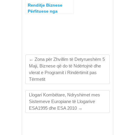
Renditje Biznese
Përfituese nga
Thesari i Shtetit sipas
vlerave, trevjeçari
2019-2021
←
Zona për Zhvillim të Detyrueshëm 5
Maji, Biznese që do të Ndërtojnë dhe
vlerat e Programit i Rindërtimit pas
Tërmetit
Llogari Kombëtare, Ndryshimet mes
Sistemeve Europiane të Llogarive
ESA1995 dhe ESA 2010
→