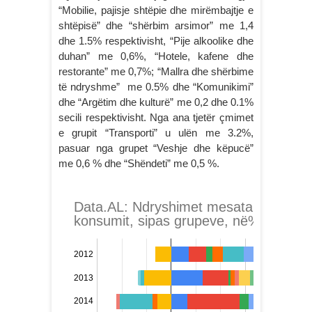
“Mobilie, pajisje shtëpie dhe mirëmbajtje e
shtëpisë” dhe “shërbim arsimor” me 1,4
dhe 1.5% respektivisht, “Pije alkoolike dhe
duhan” me 0,6%, “Hotele, kafene dhe
restorante” me 0,7%; “Mallra dhe shërbime
të ndryshme” me 0.5% dhe “Komunikimi”
dhe “Argëtim dhe kulturë” me 0,2 dhe 0.1%
secili respektivisht. Nga ana tjetër çmimet
e grupit “Transporti” u ulën me 3.2%,
pasuar nga grupet “Veshje dhe këpucë”
me 0,6 % dhe “Shëndeti” me 0,5 %.