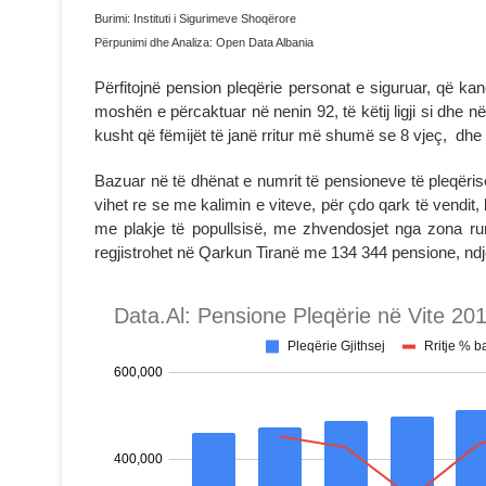
Burimi: Instituti i Sigurimeve Shoqërore
Përpunimi dhe Analiza: Open Data Albania
Përfitojnë pension pleqërie personat e siguruar, që ka
moshën e përcaktuar në nenin 92, të këtij ligji si dh
kusht që fëmijët të janë rritur më shumë se 8 vjeç, dhe 
Bazuar në të dhënat e numrit të pensioneve të pleqëris
vihet re se me kalimin e viteve, për çdo qark të vendit, 
me plakje të popullsisë, me zhvendosjet nga zona rur
regjistrohet në Qarkun Tiranë me 134 344 pensione, ndj