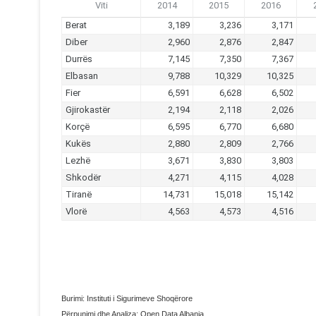
Burimi: Instituti i Sigurimeve Shoqërore
Përpunimi dhe Analiza: Open Data Albania