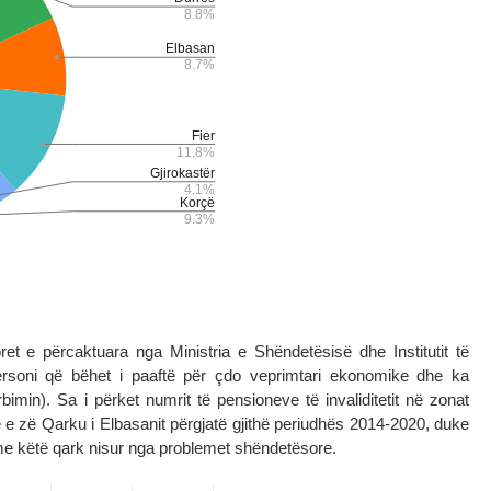
et e përcaktuara nga Ministria e Shëndetësisë dhe Institutit të
 personi që bëhet i paaftë për çdo veprimtari ekonomike dhe ka
bimin). Sa i përket numrit të pensioneve të invaliditetit në zonat
ë e zë Qarku i Elbasanit përgjatë gjithë periudhës 2014-2020, duke
me këtë qark nisur nga problemet shëndetësore.