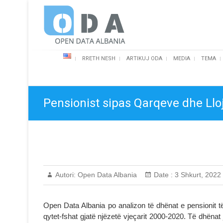
Skip
Open Data Albania
to
content
RRETH NESH
ARTIKUJ ODA
MEDIA
TEMA
Pensionist sipas Qarqeve dhe Lloj
Autori:
Open Data Albania
Date :
3 Shkurt, 2022
Open Data Albania po analizon të dhënat e pensionit të p
qytet-fshat gjatë njëzetë vjeçarit 2000-2020. Të dhënat