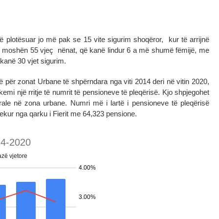
në plotësuar jo më pak se 15 vite sigurim shoqëror, kur të arrijnë
e në moshën 55 vjeç nënat, që kanë lindur 6 a më shumë fëmijë, me
kanë 30 vjet sigurim.
ë për zonat Urbane të shpërndara nga viti 2014 deri në vitin 2020,
kemi një rritje të numrit të pensioneve të pleqërisë. Kjo shpjegohet
ale në zona urbane. Numri më i lartë i pensioneve të pleqërisë
ekur nga qarku i Fierit me 64,323 pensione.