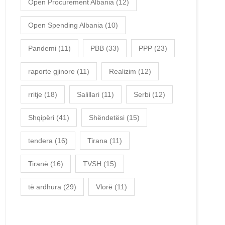
Open Procurement Albania
(12)
Open Spending Albania
(10)
Pandemi
(11)
PBB
(33)
PPP
(23)
raporte gjinore
(11)
Realizim
(12)
rritje
(18)
Salillari
(11)
Serbi
(12)
Shqipëri
(41)
Shëndetësi
(15)
tendera
(16)
Tirana
(11)
Tiranë
(16)
TVSH
(15)
të ardhura
(29)
Vlorë
(11)