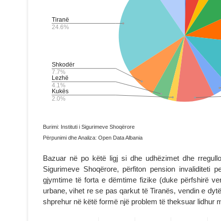
Burimi: Instituti i Sigurimeve Shoqërore
Përpunimi dhe Analiza: Open Data Albania
Bazuar në po këtë ligj si dhe udhëzimet dhe rregullor
Sigurimeve Shoqërore, përfiton pension invaliditeti
gjymtime të forta e dëmtime fizike (duke përfshirë ver
urbane, vihet re se pas qarkut të Tiranës, vendin e dyt
shprehur në këtë formë një problem të theksuar lidhur 