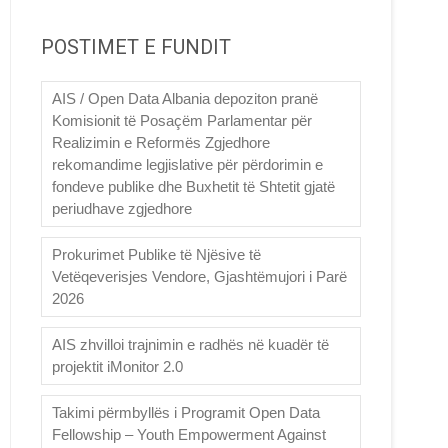
POSTIMET E FUNDIT
AIS / Open Data Albania depoziton pranë
Komisionit të Posaçëm Parlamentar për
Realizimin e Reformës Zgjedhore
rekomandime legjislative për përdorimin e
fondeve publike dhe Buxhetit të Shtetit gjatë
periudhave zgjedhore
Prokurimet Publike të Njësive të
Vetëqeverisjes Vendore, Gjashtëmujori i Parë
2026
AIS zhvilloi trajnimin e radhës në kuadër të
projektit iMonitor 2.0
Takimi përmbyllës i Programit Open Data
Fellowship – Youth Empowerment Against