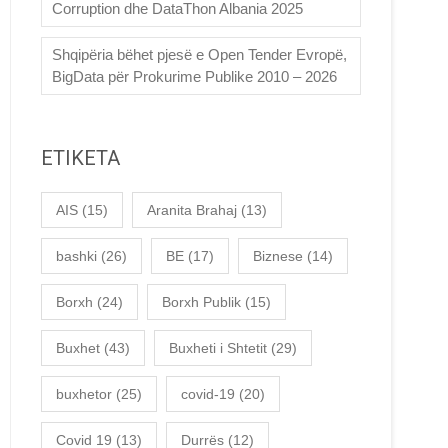
Corruption dhe DataThon Albania 2025
Shqipëria bëhet pjesë e Open Tender Evropë,
BigData për Prokurime Publike 2010 – 2026
ETIKETA
AIS
(15)
Aranita Brahaj
(13)
bashki
(26)
BE
(17)
Biznese
(14)
Borxh
(24)
Borxh Publik
(15)
Buxhet
(43)
Buxheti i Shtetit
(29)
buxhetor
(25)
covid-19
(20)
Covid 19
(13)
Durrës
(12)