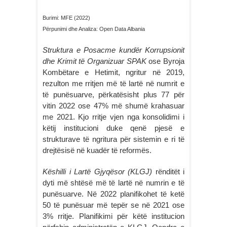
Burimi: MFE (2022)
Përpunimi dhe Analiza: Open Data Albania
Struktura e Posacme kundër Korrupsionit
dhe Krimit të Organizuar SPAK
ose Byroja
Kombëtare e Hetimit, ngritur në 2019,
rezulton me rritjen më të lartë në numrit e
të punësuarve, përkatësisht plus 77 për
vitin 2022 ose 47% më shumë krahasuar
me 2021. Kjo rritje vjen nga konsolidimi i
këtij institucioni duke qenë pjesë e
strukturave të ngritura për sistemin e ri të
drejtësisë në kuadër të reformës.
Këshilli i Lartë Gjyqësor (KLGJ)
rënditët i
dyti më shtësë më të lartë në numrin e të
punësuarve. Në 2022 planifikohet të ketë
50 të punësuar më tepër se në 2021 ose
3% rritje. Planifikimi për këtë institucion