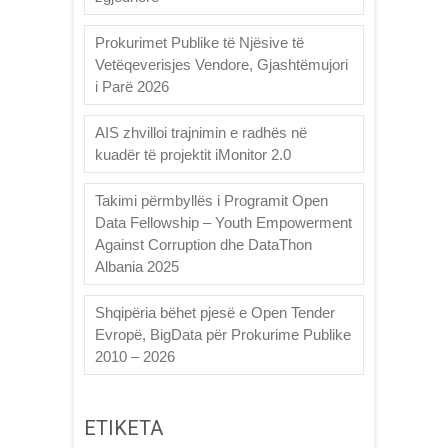
Prokurimet Publike të Njësive të
Vetëqeverisjes Vendore, Gjashtëmujori
i Parë 2026
AIS zhvilloi trajnimin e radhës në
kuadër të projektit iMonitor 2.0
Takimi përmbyllës i Programit Open
Data Fellowship – Youth Empowerment
Against Corruption dhe DataThon
Albania 2025
Shqipëria bëhet pjesë e Open Tender
Evropë, BigData për Prokurime Publike
2010 – 2026
ETIKETA