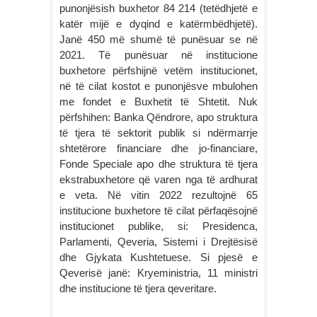
punonjësish buxhetor 84 214 (tetëdhjetë e
katër mijë e dyqind e katërmbëdhjetë).
Janë 450 më shumë të punësuar se në
2021. Të punësuar në institucione
buxhetore përfshijnë vetëm institucionet,
në të cilat kostot e punonjësve mbulohen
me fondet e Buxhetit të Shtetit. Nuk
përfshihen: Banka Qëndrore, apo struktura
të tjera të sektorit publik si ndërmarrje
shtetërore financiare dhe jo-financiare,
Fonde Speciale apo dhe struktura të tjera
ekstrabuxhetore që varen nga të ardhurat
e veta. Në vitin 2022 rezultojnë 65
institucione buxhetore të cilat përfaqësojnë
institucionet publike, si: Presidenca,
Parlamenti, Qeveria, Sistemi i Drejtësisë
dhe Gjykata Kushtetuese. Si pjesë e
Qeverisë janë: Kryeministria, 11 ministri
dhe institucione të tjera qeveritare.