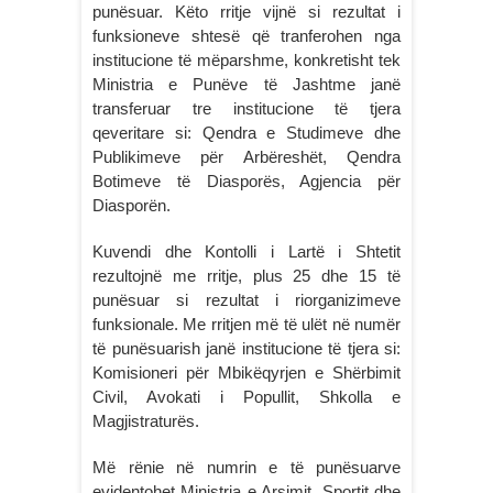
punësuar. Këto rritje vijnë si rezultat i
funksioneve shtesë që tranferohen nga
institucione të mëparshme, konkretisht tek
Ministria e Punëve të Jashtme janë
transferuar tre institucione të tjera
qeveritare si: Qendra e Studimeve dhe
Publikimeve për Arbëreshët, Qendra
Botimeve të Diasporës, Agjencia për
Diasporën.
Kuvendi dhe Kontolli i Lartë i Shtetit
rezultojnë me rritje, plus 25 dhe 15 të
punësuar si rezultat i riorganizimeve
funksionale. Me rritjen më të ulët në numër
të punësuarish janë institucione të tjera si:
Komisioneri për Mbikëqyrjen e Shërbimit
Civil, Avokati i Popullit, Shkolla e
Magjistraturës.
Më rënie në numrin e të punësuarve
evidentohet Ministria e Arsimit, Sportit dhe