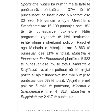
Sportit dhe Rinisë
ka numrin më të lartë të
punësuarë, përkatësisht 37% të të
punësuarve në institucione buxhetore ose
30 990. Në vendin e dytë
Ministria e
Brendshme
me 15 109 punonjës ose 18%
të të punësuarve buxhetore. Ndër
programet kryesorë të këtij institucioni
është ofrimi i shërbimit policor. Pasohet
nga Ministria e Mbrojtjes me 8 863 të
punësuar ose 11% e totalit.
Ministria e
Financave dhe Ekonomisë
planifikon 5 983
të punësuar ose 7% të totalit.
Ministria e
Drejtësisë
rezulton pothuaj në të njëjtat
pozita si ajo e financave me mbi 5 mijë të
punësuar ose 6% të totalit. Vijojnë me më
pak se 5 mijë të punësuar,
Ministria e
Shëndetësisë
me 4 313,
Ministria e
Bujqësisë
me 2 417 të punësuar.