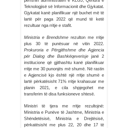
përfshin administratën e KLGJ, Qendra e
Teknologjisë së Informacionit dhe Gjykatat.
Gjykatat kanë planifikuar një buxhet më të
lartë për paga 2022 që mund të ketë
rezultuar nga rritje e stafit.
Ministria e Brendshme
rezulton me rritje
plus 30 të punësuar në vitin 2022.
Prokuroria e Përgjithshme dhe Agjencia
për Dialog dhe Bashkëqeverisje
janë 2
institucione që gjithashtu kanë planifikuar
rritje me 30 punonjës më shumë. Në rastin
e Agjencisë kjo është një rritje shumë e
lartë përkatësisht 71% rritje krahasuar me
planin 2021, e cila shpjegohet me
transferim të disa funksioneve shtesë.
Ministri të tjera me rritje rezultojnë:
Ministria e Punëve të Jashtme, Ministria e
Shëndetësisë, Ministria e Drejtësisë,
përkatësisht me plus 22, 20 dhe 17 të