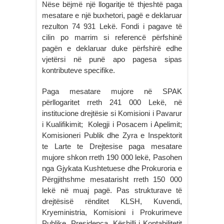
Nëse bëjmë një llogaritje të thjeshtë paga
mesatare e një buxhetori, pagë e deklaruar
rezulton 74 931 Lekë. Fondi i pagave të
cilin po marrim si referencë përfshinë
pagën e deklaruar duke përfshirë edhe
vjetërsi në punë apo pagesa sipas
kontributeve specifike.
Paga mesatare mujore në SPAK
përllogaritet rreth 241 000 Lekë, në
institucione drejtësie si Komisioni i Pavarur
i Kualifikimit; Kolegji i Posacem i Apelimit;
Komisioneri Publik dhe Zyra e Inspektorit
te Larte te Drejtesise paga mesatare
mujore shkon rreth 190 000 lekë, Pasohen
nga Gjykata Kushtetuese dhe Prokuroria e
Përgjithshme mesatarisht rreth 150 000
lekë në muaj pagë. Pas strukturave të
drejtësisë rënditet KLSH, Kuvendi,
Kryeministria, Komisioni i Prokurimeve
Publike, Presidenca, Këshilli i Kontabilitetit