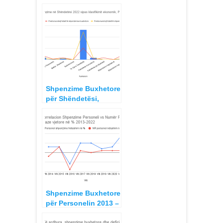
kundrejt Paga
Mesatare Tregu i
Punës 2013-2022
Shpenzime Buxhetore
për Shëndetësi,
Kontrubuti i
Detyrueshëm
Shëndetësor dhe
Shpenzimet mesatare
për Frymë 2022
Shpenzime Buxhetore
për Personelin 2013 –
2022