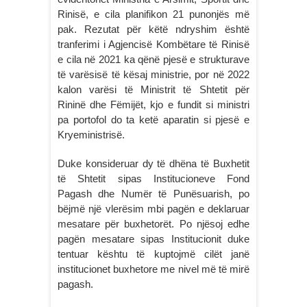
Rinisë, e cila planifikon 21 punonjës më
pak. Rezutat për këtë ndryshim është
tranferimi i Agjencisë Kombëtare të Rinisë
e cila në 2021 ka qënë pjesë e strukturave
të varësisë të kësaj ministrie, por në 2022
kalon varësi të Ministrit të Shtetit për
Rininë dhe Fëmijët, kjo e fundit si ministri
pa portofol do ta ketë aparatin si pjesë e
Kryeministrisë.
Duke konsideruar dy të dhëna të Buxhetit
të Shtetit sipas Institucioneve Fond
Pagash dhe Numër të Punësuarish, po
bëjmë një vlerësim mbi pagën e deklaruar
mesatare për buxhetorët. Po njësoj edhe
pagën mesatare sipas Institucionit duke
tentuar kështu të kuptojmë cilët janë
institucionet buxhetore me nivel më të mirë
pagash.