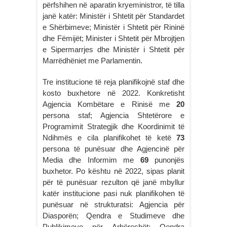
përfshihen në aparatin kryeministror, të tilla
janë katër: Ministër i Shtetit për Standardet
e Shërbimeve; Ministër i Shtetit për Rininë
dhe Fëmijët; Minister i Shtetit për Mbrojtjen
e Sipermarrjes dhe Ministër i Shtetit për
Marrëdhëniet me Parlamentin.
Tre institucione të reja planifikojnë staf dhe
kosto buxhetore në 2022. Konkretisht
Agjencia Kombëtare e Rinisë me
20
persona staf; Agjencia Shtetërore e
Programimit Strategjik dhe Koordinimit të
Ndihmës e cila planifikohet të ketë
73
persona të punësuar dhe Agjencinë për
Media dhe Informim me
69
punonjës
buxhetor. Po kështu në 2022, sipas planit
për të punësuar rezulton që janë mbyllur
katër institucione pasi nuk planifikohen të
punësuar në strukturatsi: Agjencia për
Diasporën; Qendra e Studimeve dhe
Publikimeve për Arbëreshët; Qendra