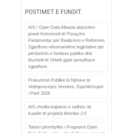
POSTIMET E FUNDIT
AIS / Open Data Albania depoziton
pranë Komisionit të Posaçëm
Parlamentar për Realizimin e Reformës
Zgjedhore rekomandime legjislative për
përdorimin e fondeve publike dhe
Buxhetit të Shtetit gjatë periudhave
zgjedhore
Prokurimet Publike të Njësive të
Vetëqeverisjes Vendore, Gjashtëmujori
i Parë 2026
AIS zhvilloi trajnimin e radhës në
kuadër të projektit iMonitor 2.0
Takimi përmbyllës i Programit Open