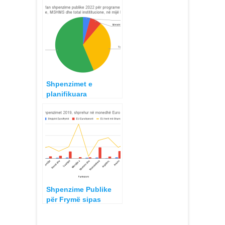
Detyrueshëm
Shëndetësor dhe
Shpenzimet mesatare
për Frymë 2022
Shpenzimet e
planifikuara
qeveritare për
Programet e
Shëndetësisë,
Buxheti 2022
Shpenzime Publike
për Frymë sipas
Funksioneve,
Krahasimore