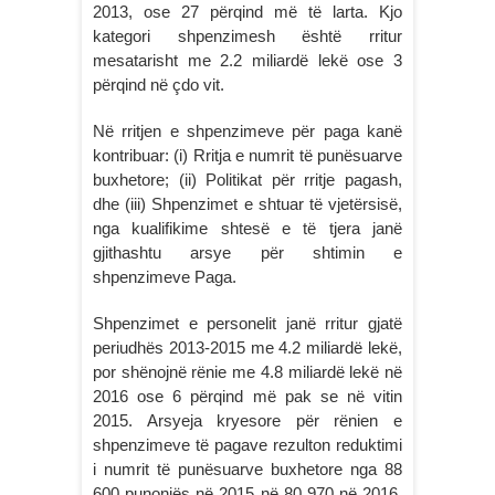
2013, ose 27 përqind më të larta. Kjo
kategori shpenzimesh është rritur
mesatarisht me 2.2 miliardë lekë ose 3
përqind në çdo vit.
Në rritjen e shpenzimeve për paga kanë
kontribuar: (i) Rritja e numrit të punësuarve
buxhetore; (ii) Politikat për rritje pagash,
dhe (iii) Shpenzimet e shtuar të vjetërsisë,
nga kualifikime shtesë e të tjera janë
gjithashtu arsye për shtimin e
shpenzimeve Paga.
Shpenzimet e personelit janë rritur gjatë
periudhës 2013-2015 me 4.2 miliardë lekë,
por shënojnë rënie me 4.8 miliardë lekë në
2016 ose 6 përqind më pak se në vitin
2015. Arsyeja kryesore për rënien e
shpenzimeve të pagave rezulton reduktimi
i numrit të punësuarve buxhetore nga 88
600 punonjës në 2015 në 80 970 në 2016.