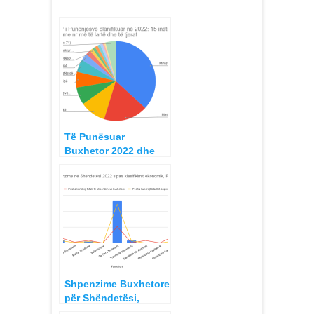
Të Punësuar
Buxhetor 2022 dhe
Pagat Mesatare sipas
Institucioneve
Buxhetore
Shpenzime Buxhetore
për Shëndetësi,
Kontrubuti i