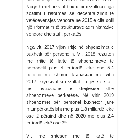
Ndryshimet në staf buxhetor rezultuan nga
zbatimi i reformës së decentralizimit të
vetëqeverisjes vendore në 2015 e cila solli
një riformatim të strukturave administrative
vendore dhe stafit përkatës.
Nga viti 2017 vijon rritje në shpenzimet e
buxhetit për personelin. Viti 2018 rezulton
me rritje të lartë të shpenzimeve të
personelit plus 4 miliardë lekë ose 5.4
përqind më shumë krahasuar me vitin
2017, kryesisht si rezultat i rritjes së stafit
në institucionet e drejtësisë dhe
shpenzimeve përkatëse. Në vitin 2019
shpenzimet për personel buxhetor janë
rritur përkatësisht me plus 1.8 miliardë lekë
ose 2 përqind dhe në 2020 me plus 2.4
miliardë lekë ose 3%.
Viti me shtesën më të lartë të