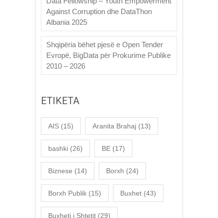
Data Fellowship – Youth Empowerment
Against Corruption dhe DataThon
Albania 2025
Shqipëria bëhet pjesë e Open Tender
Evropë, BigData për Prokurime Publike
2010 – 2026
ETIKETA
AIS
(15)
Aranita Brahaj
(13)
bashki
(26)
BE
(17)
Biznese
(14)
Borxh
(24)
Borxh Publik
(15)
Buxhet
(43)
Buxheti i Shtetit
(29)