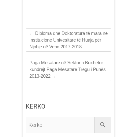
Shqipëria kundrejt
vendeve të EU
←
Diploma dhe Doktoratura të mara në
Institucione Univesitare të Huaja për
Njohje në Vend 2017-2018
Paga Mesatare në Sektorin Buxhetor
kundrejt Paga Mesatare Tregu i Punës
2013-2022
→
KERKO
Kerko...