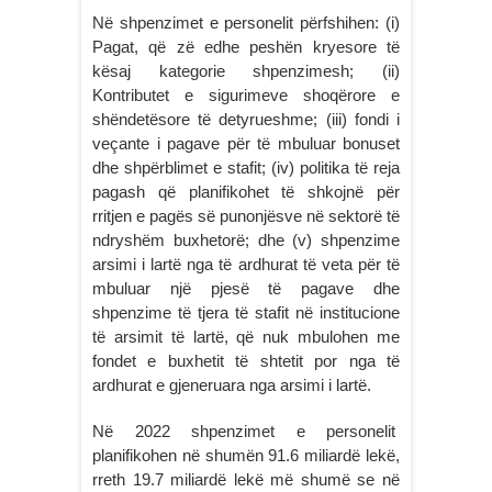
Në shpenzimet e personelit përfshihen: (i)
Pagat, që zë edhe peshën kryesore të
kësaj kategorie shpenzimesh; (ii)
Kontributet e sigurimeve shoqërore e
shëndetësore të detyrueshme; (iii) fondi i
veçante i pagave për të mbuluar bonuset
dhe shpërblimet e stafit; (iv) politika të reja
pagash që planifikohet të shkojnë për
rritjen e pagës së punonjësve në sektorë të
ndryshëm buxhetorë; dhe (v) shpenzime
arsimi i lartë nga të ardhurat të veta për të
mbuluar një pjesë të pagave dhe
shpenzime të tjera të stafit në institucione
të arsimit të lartë, që nuk mbulohen me
fondet e buxhetit të shtetit por nga të
ardhurat e gjeneruara nga arsimi i lartë.
Në 2022 shpenzimet e personelit
planifikohen në shumën 91.6 miliardë lekë,
rreth 19.7 miliardë lekë më shumë se në