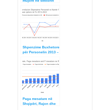
mujore në sektorin
shtetëror dhe privat,
Shqipëria dhe vendet
e rajonit
Shpenzime Buxhetore
për Personelin 2013 –
2022
Paga mesatare në
Shqipëri, Rajon dhe
Europë