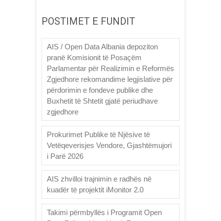
POSTIMET E FUNDIT
AIS / Open Data Albania depoziton
pranë Komisionit të Posaçëm
Parlamentar për Realizimin e Reformës
Zgjedhore rekomandime legjislative për
përdorimin e fondeve publike dhe
Buxhetit të Shtetit gjatë periudhave
zgjedhore
Prokurimet Publike të Njësive të
Vetëqeverisjes Vendore, Gjashtëmujori
i Parë 2026
AIS zhvilloi trajnimin e radhës në
kuadër të projektit iMonitor 2.0
Takimi përmbyllës i Programit Open