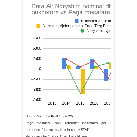
Burimi: MFE dhe INSTAT (2022)
Page mesatare 2021 referohet mesatares për 3
tremujoret (deri ne muajin e 9) nga INSTAT
Përpunimi dhe Analiza: Open Data Albania