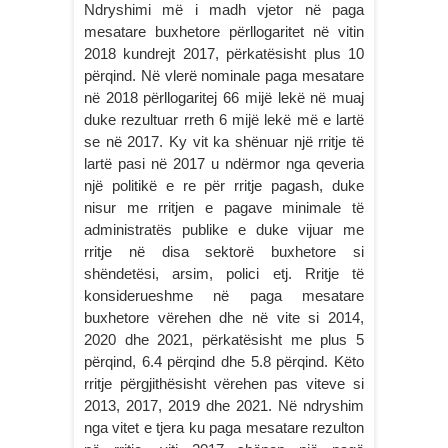
Ndryshimi më i madh vjetor në paga
mesatare buxhetore përllogaritet në vitin
2018 kundrejt 2017, përkatësisht plus 10
përqind. Në vlerë nominale paga mesatare
në 2018 përllogaritej 66 mijë lekë në muaj
duke rezultuar rreth 6 mijë lekë më e lartë
se në 2017. Ky vit ka shënuar një rritje të
lartë pasi në 2017 u ndërmor nga qeveria
një politikë e re për rritje pagash, duke
nisur me rritjen e pagave minimale të
administratës publike e duke vijuar me
rritje në disa sektorë buxhetore si
shëndetësi, arsim, polici etj. Rritje të
konsiderueshme në paga mesatare
buxhetore vërehen dhe në vite si 2014,
2020 dhe 2021, përkatësisht me plus 5
përqind, 6.4 përqind dhe 5.8 përqind. Këto
rritje përgjithësisht vërehen pas viteve si
2013, 2017, 2019 dhe 2021. Në ndryshim
nga vitet e tjera ku paga mesatare rezulton