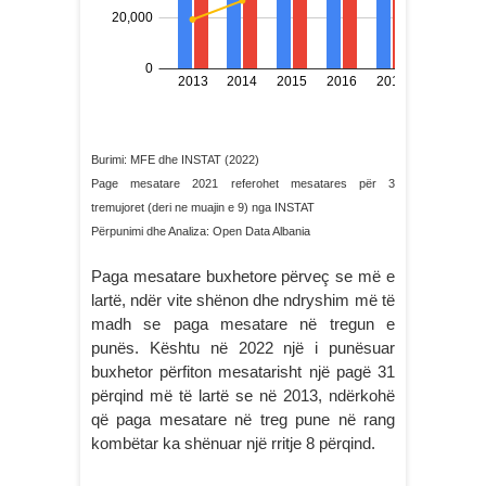
Burimi: MFE dhe INSTAT (2022)
Page mesatare 2021 referohet mesatares për 3
tremujoret (deri ne muajin e 9) nga INSTAT
Përpunimi dhe Analiza: Open Data Albania
Paga mesatare buxhetore përveç se më e
lartë, ndër vite shënon dhe ndryshim më të
madh se paga mesatare në tregun e
punës. Kështu në 2022 një i punësuar
buxhetor përfiton mesatarisht një pagë 31
përqind më të lartë se në 2013, ndërkohë
që paga mesatare në treg pune në rang
kombëtar ka shënuar një rritje 8 përqind.