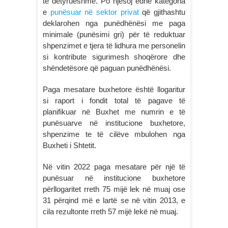
të detyrueshme. Po njësoj edhe kategoria
e
punësuar në sektor privat
që gjithashtu
deklarohen nga punëdhënësi me paga
minimale (punësimi gri) për të reduktuar
shpenzimet e tjera të lidhura me personelin
si kontribute sigurimesh shoqërore dhe
shëndetësore që paguan punëdhënësi.
Paga mesatare buxhetore është llogaritur
si raport i fondit total të pagave të
planifikuar në Buxhet me numrin e të
punësuarve në institucione buxhetore,
shpenzime te të cilëve mbulohen nga
Buxheti i Shtetit.
Në vitin 2022 paga mesatare për një të
punësuar në institucione buxhetore
përllogaritet rreth 75 mijë lek në muaj ose
31 përqind më e lartë se në vitin 2013, e
cila rezultonte rreth 57 mijë lekë në muaj.