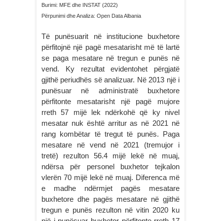
Burimi: MFE dhe INSTAT (2022)
Përpunimi dhe Analiza: Open Data Albania
Të punësuarit në institucione buxhetore
përfitojnë një pagë mesatarisht më të lartë
se paga mesatare në tregun e punës në
vend. Ky rezultat evidentohet përgjatë
gjithë periudhës së analizuar. Në 2013 një i
punësuar në administratë buxhetore
përfitonte mesatarisht një pagë mujore
rreth 57 mijë lek ndërkohë që ky nivel
mesatar nuk është arritur as në 2021 në
rang kombëtar të tregut të punës. Paga
mesatare në vend në 2021 (tremujor i
tretë) rezulton 56.4 mijë lekë në muaj,
ndërsa për personel buxhetor tejkalon
vlerën 70 mijë lekë në muaj. Diferenca më
e madhe ndërmjet pagës mesatare
buxhetore dhe pagës mesatare në gjithë
tregun e punës rezulton në vitin 2020 ku
një i punësuar buxhetor përfitonte rreth 17