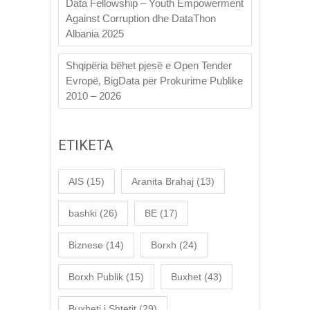
Data Fellowship – Youth Empowerment
Against Corruption dhe DataThon
Albania 2025
Shqipëria bëhet pjesë e Open Tender
Evropë, BigData për Prokurime Publike
2010 – 2026
ETIKETA
AIS
(15)
Aranita Brahaj
(13)
bashki
(26)
BE
(17)
Biznese
(14)
Borxh
(24)
Borxh Publik
(15)
Buxhet
(43)
Buxheti i Shtetit
(29)