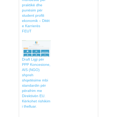
praktikë dhe
punësim për
student profili
ekonomik – Ditët
e Karrierës
FEUT
Draft Ligji për
PPP Koncesione,
AIS (NGO)
shpreh
shqetësime mbi
standardin pёr
përafrim me
Direktivën EU.
Kërkohet rishikim
i thelluar.