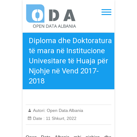
Skip
to
Open Data Albania
content
Diploma dhe Doktoratura
të mara në Institucione
Univesitare të Huaja për
Njohje në Vend 2017-
2018
Autori:
Open Data Albania
Date :
11 Shkurt, 2022