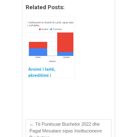
Related Posts:
Arsimi i lartë,
akreditimi i
institucioneve dhe
programeve të
studimit në Shqipëri
←
Të Punësuar Buxhetor 2022 dhe
Pagat Mesatare sipas Institucioneve