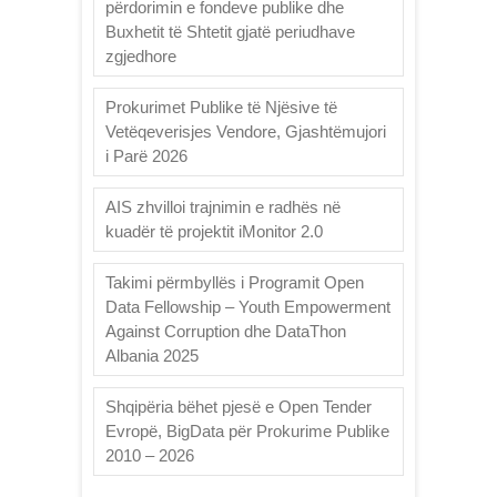
përdorimin e fondeve publike dhe
Buxhetit të Shtetit gjatë periudhave
zgjedhore
Prokurimet Publike të Njësive të
Vetëqeverisjes Vendore, Gjashtëmujori
i Parë 2026
AIS zhvilloi trajnimin e radhës në
kuadër të projektit iMonitor 2.0
Takimi përmbyllës i Programit Open
Data Fellowship – Youth Empowerment
Against Corruption dhe DataThon
Albania 2025
Shqipëria bëhet pjesë e Open Tender
Evropë, BigData për Prokurime Publike
2010 – 2026