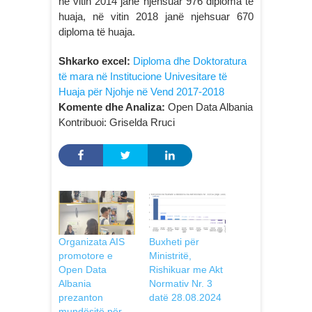
në vitin 2014 janë njehsuar 976 diploma të
huaja, në vitin 2018 janë njehsuar 670
diploma të huaja.
Shkarko excel:
Diploma dhe Doktoratura
të mara në Institucione Univesitare të
Huaja për Njohje në Vend 2017-2018
Komente dhe Analiza:
Open Data Albania
Kontribuoi: Griselda Rruci
Organizata AIS
Buxheti për
promotore e
Ministritë,
Open Data
Rishikuar me Akt
Albania
Normativ Nr. 3
prezanton
datë 28.08.2024
mundësitë për