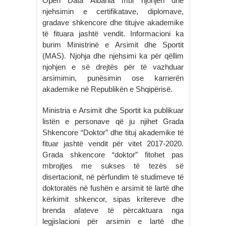
Open Data Albania mbi njohjen dhe
njehsimin e certifikatave, diplomave,
gradave shkencore dhe titujve akademike
të fituara jashtë vendit. Informacioni ka
burim Ministrinë e Arsimit dhe Sportit
(MAS). Njohja dhe njehsimi ka për qëllim
njohjen e së drejtës për të vazhduar
arsimimin, punësimin ose karrierën
akademike në Republikën e Shqipërisë.
Ministria e Arsimit dhe Sportit ka publikuar
listën e personave që ju njihet Grada
Shkencore “Doktor” dhe tituj akademike të
fituar jashtë vendit për vitet 2017-2020.
Grada shkencore “doktor” fitohet pas
mbrojtjes me sukses të tezës së
disertacionit, në përfundim të studimeve të
doktoratës në fushën e arsimit të lartë dhe
kërkimit shkencor, sipas kritereve dhe
brenda afateve të përcaktuara nga
legjislacioni për arsimin e lartë dhe