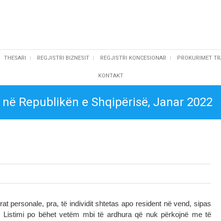
THESARI
REGJISTRI BIZNESIT
REGJISTRI KONCESIONAR
PROKURIMET TR
KONTAKT
 në Republikën e Shqipërisë, Janar 2022
rat personale, pra, të individit shtetas apo resident në vend, sipas
on). Listimi po bëhet vetëm mbi të ardhura që nuk përkojnë me të