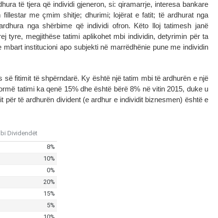
ura të tjera që individi gjeneron, si: qiramarrje, interesa bankare
illestar me çmim shitje; dhurimi; lojërat e fatit; të ardhurat nga
rdhura nga shërbime që individi ofron. Këto lloj tatimesh janë
 tyre, megjithëse tatimi aplikohet mbi individin, detyrimin për ta
e mbart institucioni apo subjekti në marrëdhënie pune me individin
 së fitimit të shpërndarë. Ky është një tatim mbi të ardhurën e një
jo normë tatimi ka qenë 15% dhe është bërë 8% në vitin 2015, duke u
 për të ardhurën divident (e ardhur e individit biznesmen) është e