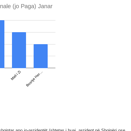
i shqiptar apo jo-rezidentët (shtetas i huaj rezident në Shqipëri ose