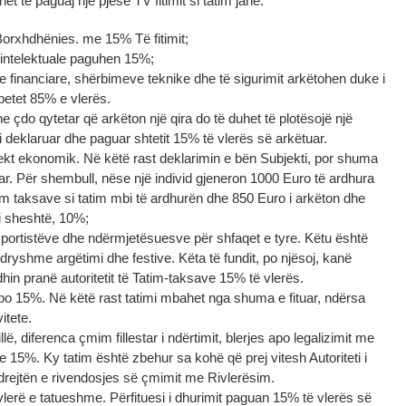
het të paguaj një pjesë TV fitimit si tatim janë:
Borxhdhënies. me 15% Të fitimit;
ë intelektuale paguhen 15%;
 financiare, shërbimeve teknike dhe të sigurimit arkëtohen duke i
mbetet 85% e vlerës.
e çdo qytetar që arkëton një qira do të duhet të plotësojë një
i deklaruar dhe paguar shtetit 15% të vlerës së arkëtuar.
ekt ekonomik. Në këtë rast deklarimin e bën Subjekti, por shuma
r. Për shembull, nëse një individ gjeneron 1000 Euro të ardhura
im taksave si tatim mbi të ardhurën dhe 850 Euro i arkëton dhe
 i sheshtë, 10%;
portistëve dhe ndërmjetësuesve për shfaqet e tyre. Këtu është
dryshme argëtimi dhe festive. Këta të fundit, po njësoj, kanë
dhin pranë autoritetit të Tatim-taksave 15% të vlerës.
n po 15%. Në këtë rast tatimi mbahet nga shuma e fituar, ndërsa
itete.
lë, diferenca çmim fillestar i ndërtimit, blerjes apo legalizimit me
e 15%. Ky tatim është zbehur sa kohë që prej vitesh Autoriteti i
 drejtën e rivendosjes së çmimit me Rivlerësim.
vlerë e tatueshme. Përfituesi i dhurimit paguan 15% të vlerës së