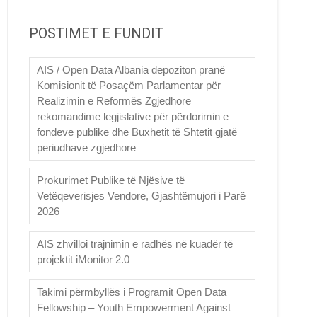
POSTIMET E FUNDIT
AIS / Open Data Albania depoziton pranë
Komisionit të Posaçëm Parlamentar për
Realizimin e Reformës Zgjedhore
rekomandime legjislative për përdorimin e
fondeve publike dhe Buxhetit të Shtetit gjatë
periudhave zgjedhore
Prokurimet Publike të Njësive të
Vetëqeverisjes Vendore, Gjashtëmujori i Parë
2026
AIS zhvilloi trajnimin e radhës në kuadër të
projektit iMonitor 2.0
Takimi përmbyllës i Programit Open Data
Fellowship – Youth Empowerment Against