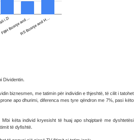
 Dividentin.
in biznesmen, me tatimin për individin e thjeshtë, të cilit i tatohet
një prone apo dhurimi, diferenca mes tyre qëndron me 7%, pasi këto
 Mbi këta individ kryesisht të huaj apo shqiptarë me dyshtetësi
mit të dyfishtë.