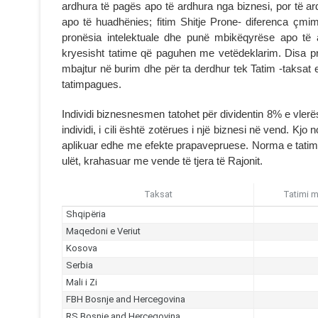
ardhura të pagës apo të ardhura nga biznesi, por të ardh
apo të huadhënies; fitim Shitje Prone- diferenca çmim f
pronësia intelektuale dhe punë mbikëqyrëse apo të a
kryesisht tatime që paguhen me vetëdeklarim. Disa prej
mbajtur në burim dhe për ta derdhur tek Tatim -taksat 
tatimpagues.
Individi biznesnesmen tatohet për dividentin 8% e vlerës
individi, i cili është zotërues i një biznesi në vend. K
aplikuar edhe me efekte prapavepruese. Norma e tatimit
ulët, krahasuar me vende të tjera të Rajonit.