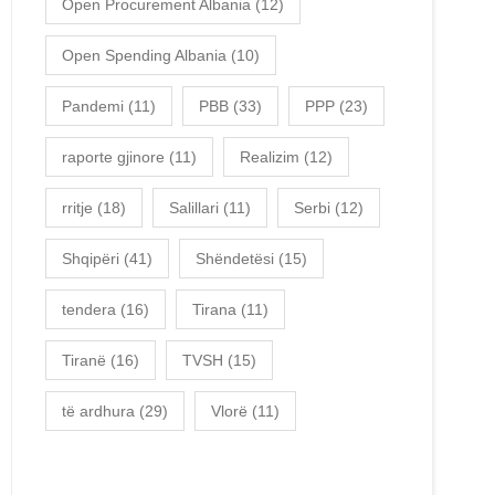
Open Procurement Albania
(12)
Open Spending Albania
(10)
Pandemi
(11)
PBB
(33)
PPP
(23)
raporte gjinore
(11)
Realizim
(12)
rritje
(18)
Salillari
(11)
Serbi
(12)
Shqipëri
(41)
Shëndetësi
(15)
tendera
(16)
Tirana
(11)
Tiranë
(16)
TVSH
(15)
të ardhura
(29)
Vlorë
(11)