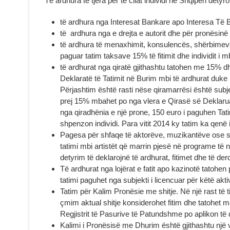
Të ardhura të tjera për të cilat individi në Shqipëri detyro
të ardhura nga Interesat Bankare apo Interesa Të 
të ardhura nga e drejta e autorit dhe për pronësin
të ardhura të menaxhimit, konsulencës, shërbimeve
paguar tatim taksave 15% të fitimit dhe individit i 
të ardhurat nga qiratë gjithashtu tatohen me 15% dh
Deklaratë të Tatimit në Burim mbi të ardhurat duke 
Përjashtim është rasti nëse qiramarrësi është subj
prej 15% mbahet po nga vlera e Qirasë së Deklarua
nga qiradhënia e një prone, 150 euro i paguhen Tat
shpenzon individi. Para vitit 2014 ky tatim ka qenë
Pagesa për shfaqe të aktorëve, muzikantëve ose s
tatimi mbi artistët që marrin pjesë në programe të n
detyrim të deklarojnë të ardhurat, fitimet dhe të der
Të ardhurat nga lojërat e fatit apo kazinotë tatohe
tatimi paguhet nga subjekti i licencuar për këtë aktiv
Tatim për Kalim Pronësie me shitje. Në një rast të til
çmim aktual shitje konsiderohet fitim dhe tatohet m
Regjistrit të Pasurive të Patundshme po aplikon të
Kalimi i Pronësisë me Dhurim është gjithashtu një 