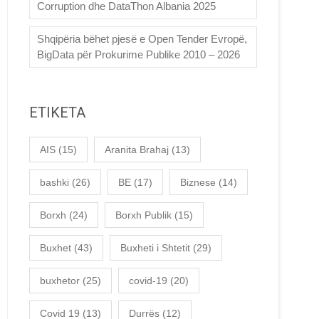
Corruption dhe DataThon Albania 2025
Shqipëria bëhet pjesë e Open Tender Evropë,
BigData për Prokurime Publike 2010 – 2026
ETIKETA
AIS
(15)
Aranita Brahaj
(13)
bashki
(26)
BE
(17)
Biznese
(14)
Borxh
(24)
Borxh Publik
(15)
Buxhet
(43)
Buxheti i Shtetit
(29)
buxhetor
(25)
covid-19
(20)
Covid 19
(13)
Durrës
(12)