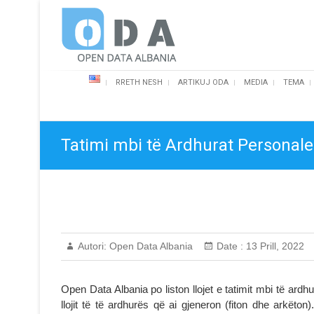
Skip
Open Data Albania
to
content
RRETH NESH
ARTIKUJ ODA
MEDIA
TEMA
Tatimi mbi të Ardhurat Personale
Autori:
Open Data Albania
Date :
13 Prill, 2022
Open Data Albania po liston llojet e tatimit mbi të ardhu
llojit të të ardhurës që ai gjeneron (fiton dhe arkët