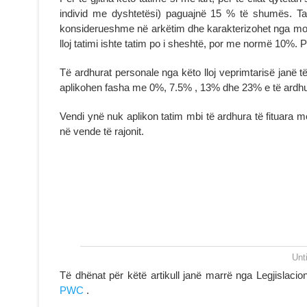
individ me dyshtetësi) paguajnë 15 % të shumës. Tat
konsiderueshme në arkëtim dhe karakterizohet nga mosde
lloj tatimi ishte tatim po i sheshtë, por me normë 10%. 
Të ardhurat personale nga këto lloj veprimtarisë janë 
aplikohen fasha me 0%, 7.5% , 13% dhe 23% e të ardh
Vendi ynë nuk aplikon tatim mbi të ardhura të fituara me
në vende të rajonit.
Unt
Të dhënat për këtë artikull janë marrë nga Legjislac
PWC
.