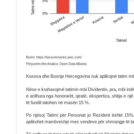
Burim: https://taxsummaries.pwc.com/
Përpunimi dhe Analiza: Open Data Albania
Kosova dhe Bosnje Hercegovina nuk aplikojnë tatim mbi
Nëse e krahasojmë tatimin mbi Dividentin, pra, mbi individ
e ardhura nga honorarët, qiratë, ekspertiza, shitja e 
të fundit tatohen në masën 15 %.
Po njësoj Tatimi për Personat jo Rezident është 15%.
aplikohet marrëveshje mes vendeve për shmangje të tati