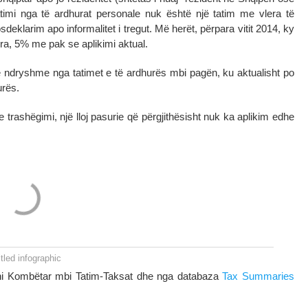
imi nga të ardhurat personale nuk është një tatim me vlera të
klarim apo informalitet i tregut. Më herët, përpara vitit 2014, ky
Pra, 5% me pak se aplikimi aktual.
të ndryshme nga tatimet e të ardhurës mbi pagën, ku aktualisht po
urës.
 trashëgimi, një lloj pasurie që përgjithësisht nuk ka aplikim edhe
itled infographic
ioni Kombëtar mbi Tatim-Taksat dhe nga databaza
Tax Summaries