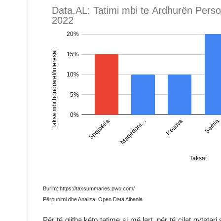
Burim: https://taxsummaries.pwc.com/
Përpunimi dhe Analiza: Open Data Albania
Për të gjitha këto tatime si më lart, për të cilat qytetar