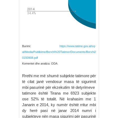
Burimi:
https://www.tatime.gov.al/sq-
al/Media/Publikime/Borxhi%20Tatimor/Documents/Borxhi2
0150908.pdf
Komentet dhe analiza: ODA
Rrethi me më shumë subjekte tatimore për
të cilat janë vendosur masa të sigurimit
mbi pasurinë për ekzekutim të detyrimeve
tatimore është Tirana me 6923 subjekte
ose 52% të totalit. Në krahasim me 1
Janarin e 2014, ky numër është rritur mbi
dy herë pasi në janar 2014 numri i
subjekteve nën masa sigurimi për pasurinë