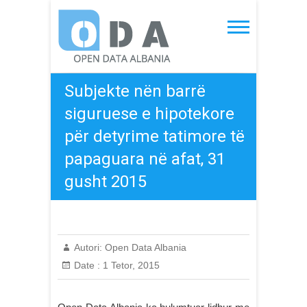
Skip
to
Open Data Albania
content
Subjekte nën barrë
siguruese e hipotekore
për detyrime tatimore të
papaguara në afat, 31
gusht 2015
Autori:
Open Data Albania
Date :
1 Tetor, 2015