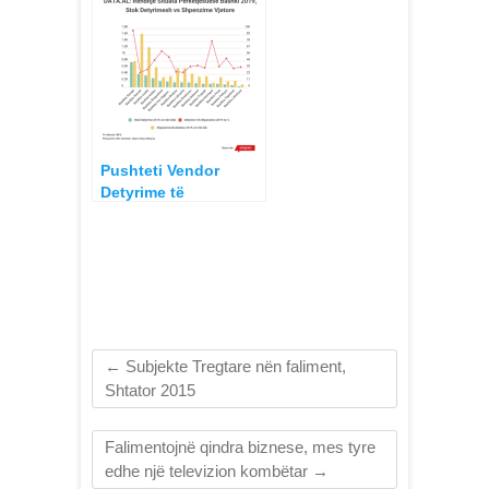
regjistruara në vitet
2011-2015
Pushteti Vendor
Detyrime të
Prapambetura sipas
Bashkive 2015 – 2020
←
Subjekte Tregtare nën faliment,
Shtator 2015
Falimentojnë qindra biznese, mes tyre
edhe një televizion kombëtar
→