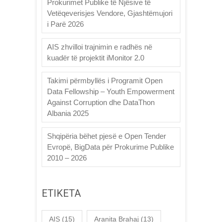
Prokurimet Publike të Njësive të
Vetëqeverisjes Vendore, Gjashtëmujori
i Parë 2026
AIS zhvilloi trajnimin e radhës në
kuadër të projektit iMonitor 2.0
Takimi përmbyllës i Programit Open
Data Fellowship – Youth Empowerment
Against Corruption dhe DataThon
Albania 2025
Shqipëria bëhet pjesë e Open Tender
Evropë, BigData për Prokurime Publike
2010 – 2026
ETIKETA
AIS
(15)
Aranita Brahaj
(13)