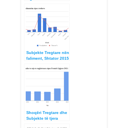
hipotekore për
detyrime tatimore të
papaguara në afat, 31
gusht 2015 krahasuar
me 1 janar 2014
Subjekte Tregtare nën
faliment, Shtator 2015
Shoqëri Tregtare dhe
Subjekte të tjera
ekonomike të