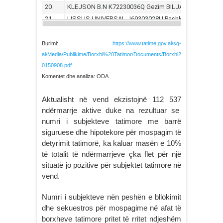
Burimi:
https://www.tatime.gov.al/sq-
al/Media/Publikime/Borxhi%20Tatimor/Documents/Borxhi2
0150908.pdf
Komentet dhe analiza: ODA
Aktualisht në vend ekzistojnë 112 537
ndërmarrje aktive duke na rezultuar se
numri i subjekteve tatimore me barrë
siguruese dhe hipotekore për mospagim të
detyrimit tatimorë, ka kaluar masën e 10%
të totalit të ndërmarrjeve çka flet për një
situatë jo pozitive për subjektet tatimore në
vend.
Numri i subjekteve nën peshën e bllokimit
dhe sekuestros për mospagime në afat të
borxheve tatimore pritet të rritet ndjeshëm