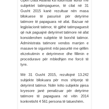
Open Data Albania ka hulumtuar lidhur me
subjektet tatimpaguese, të cilat në 31
Gusht 2015 kanë rezultuar nën masa
bllokuese të pasurisë për detyrime
tatimore të papaguara në afat. Bazuar në
legjislacionit tatimor, të gjithë tatimpaguesit
që nuk paguajnë detyrimet tatimore në afat
konsiderohen subjekte të borxhit tatimor.
Administrata tatimore vendos marrjen e
masave te sigurimit mbi pasuritë me qëllim
ekzekutimin e detyrimeve dhe fillimin e
procedurave për mbledhjen me forcë të
tyre.
Më 31 Gusht 2015, rezultojnë 13.242
subjekte bllokuara për mos shlyerje të
detyrimit tatimor. Ndër këto subjekte pjesa
kryesore janë penalizuar për detyrime
tatimore të papaguara në vitin 2014
konkretisht 4 561 persona të tatueshëm.