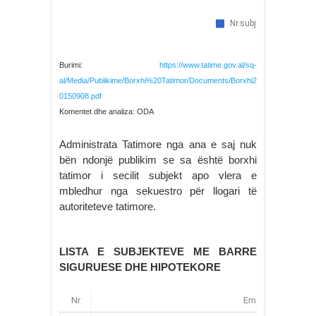
Burimi:
https://www.tatime.gov.al/sq-
al/Media/Publikime/Borxhi%20Tatimor/Documents/Borxhi2
0150908.pdf
Komentet dhe analiza: ODA
Administrata Tatimore nga ana e saj nuk
bën ndonjë publikim se sa është borxhi
tatimor i secilit subjekt apo vlera e
mbledhur nga sekuestro për llogari të
autoriteteve tatimore.
LISTA E SUBJEKTEVE ME BARRE
SIGURUESE DHE HIPOTEKORE