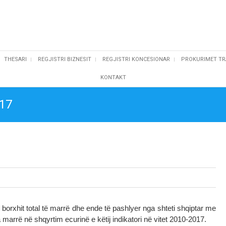
THESARI
REGJISTRI BIZNESIT
REGJISTRI KONCESIONAR
PROKURIMET TR
KONTAKT
017
i borxhit total të marrë dhe ende të pashlyer nga shteti shqiptar me
marrë në shqyrtim ecurinë e këtij indikatori në vitet 2010-2017.