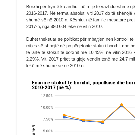
Borxhi për frymë ka ardhur në rritje të vazhdueshme që prej
2016-2017. Në terma absolut, viti 2017 do të shënojë 
shumë së në 2010-n. Kështu, një familje mesatare prej
2017-n, nga 980 604 lekë në vitin 2010.
Duhet theksuar se politikat për mbajtjen nën kontroll të 
rritjes së shpejtë që po përjetonte stoku i borxhit dhe b
të lartë të stokut të borxhit me 10.49%, në vitin 2016
2.29%. Viti 2017 pritet ta gjejë vendin tonë me 24.7 
lekë më shumë se në 2010-n.