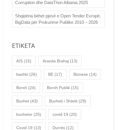
Corruption dhe DataThon Albania 2025
Shqipëria bëhet pjesë e Open Tender Evropë,
BigData për Prokurime Publike 2010 – 2026
ETIKETA
AIS
(15)
Aranita Brahaj
(13)
bashki
(26)
BE
(17)
Biznese
(14)
Borxh
(24)
Borxh Publik
(15)
Buxhet
(43)
Buxheti i Shtetit
(29)
buxhetor
(25)
covid-19
(20)
Covid 19
(13)
Durrës
(12)