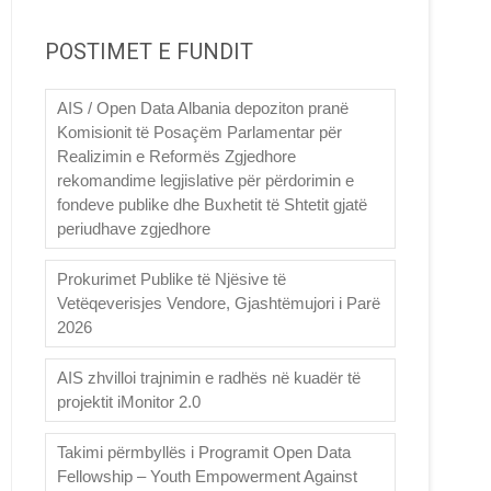
POSTIMET E FUNDIT
AIS / Open Data Albania depoziton pranë
Komisionit të Posaçëm Parlamentar për
Realizimin e Reformës Zgjedhore
rekomandime legjislative për përdorimin e
fondeve publike dhe Buxhetit të Shtetit gjatë
periudhave zgjedhore
Prokurimet Publike të Njësive të
Vetëqeverisjes Vendore, Gjashtëmujori i Parë
2026
AIS zhvilloi trajnimin e radhës në kuadër të
projektit iMonitor 2.0
Takimi përmbyllës i Programit Open Data
Fellowship – Youth Empowerment Against