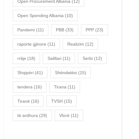
Open Procurement Albania
(12)
Open Spending Albania
(10)
Pandemi
(11)
PBB
(33)
PPP
(23)
raporte gjinore
(11)
Realizim
(12)
rritje
(18)
Salillari
(11)
Serbi
(12)
Shqipëri
(41)
Shëndetësi
(15)
tendera
(16)
Tirana
(11)
Tiranë
(16)
TVSH
(15)
të ardhura
(29)
Vlorë
(11)