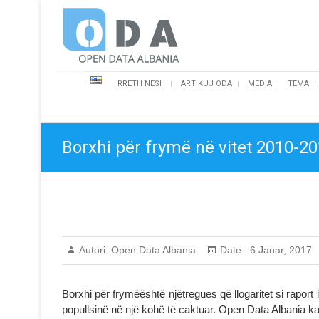
Skip
Open Data Albania
to
content
RRETH NESH
ARTIKUJ ODA
MEDIA
TEMA
Borxhi për frymë në vitet 2010-2
Autori:
Open Data Albania
Date :
6 Janar, 2017
Borxhi për frymëështë njëtregues që llogaritet si raport 
popullsinë në një kohë të caktuar. Open Data Albania ka 