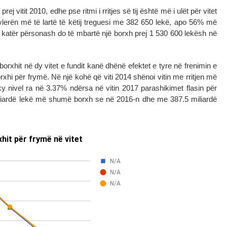
 vitit 2010, edhe pse ritmi i rritjes së tij është më i ulët për vitet
vlerën më të lartë të këtij treguesi me 382 650 lekë, apo 56% më
 katër përsonash do të mbartë një borxh prej 1 530 600 lekësh në
borxhit në dy vitet e fundit kanë dhënë efektet e tyre në frenimin e
orxhi për frymë. Në një kohë që viti 2014 shënoi vitin me rritjen më
 ky nivel ra në 3.37% ndërsa në vitin 2017 parashikimet flasin për
miliardë lekë më shumë borxh se në 2016-n dhe me 387.5 miliardë