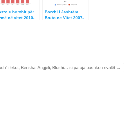
sto e borxhit për
Borxhi i Jashtëm
ymë në vitet 2010-
Bruto ne Vitet 2007-
017
2015
adh’ i lekut; Berisha, Angjeli, Blushi… si paraja bashkon rivalët
→