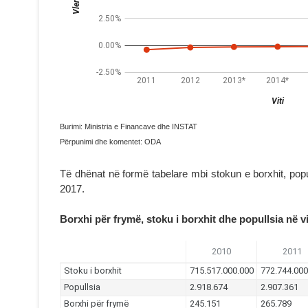
Burimi: Ministria e Financave dhe INSTAT
Përpunimi dhe komentet: ODA
Të dhënat në formë tabelare mbi stokun e borxhit, popu
2017.
Borxhi për frymë, stoku i borxhit dhe popullsia në v