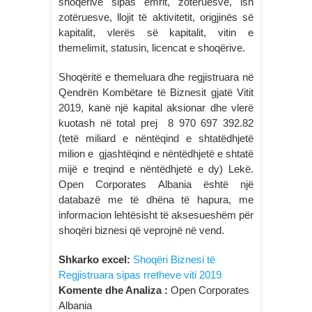
shoqërive sipas emrit, zotëruesve, ish
zotëruesve, llojit të aktivitetit, origjinës së
kapitalit, vlerës së kapitalit, vitin e
themelimit, statusin, licencat e shoqërive.
Shoqëritë e themeluara dhe regjistruara në
Qendrën Kombëtare të Biznesit gjatë Vitit
2019, kanë një kapital aksionar dhe vlerë
kuotash në total prej 8 970 697 392.82
(tetë miliard e nëntëqind e shtatëdhjetë
milion e gjashtëqind e nëntëdhjetë e shtatë
mijë e treqind e nëntëdhjetë e dy) Lekë.
Open Corporates Albania është një
databazë me të dhëna të hapura, me
informacion lehtësisht të aksesueshëm për
shoqëri biznesi që veprojnë në vend.
Shkarko excel:
Shoqëri Biznesi të
Regjistruara sipas rretheve viti 2019
Komente dhe Analiza :
Open Corporates
Albania