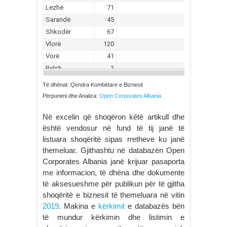
Të dhënat: Qendra Kombëtare e Biznesit
Përpunimi dhe Analiza:
Open Corporates Albania
Në excelin që shoqëron këtë artikull dhe
është vendosur në fund të tij janë të
listuara shoqëritë sipas rretheve ku janë
themeluar. Gjithashtu në databazën Open
Corporates Albania janë krijuar pasaporta
me informacion, të dhëna dhe dokumente
të aksesueshme për publikun për të gjitha
shoqëritë e biznesit të themeluara në vitin
2019
. Makina e
kërkimit
e databazës bën
të mundur kërkimin dhe listimin e