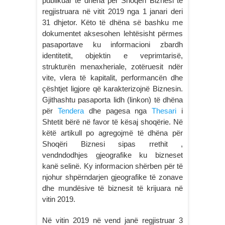
publikuar të dhëna për Shoqëri Biznesi të
regjistruara në vitit 2019 nga 1 janari deri
31 dhjetor. Këto të dhëna së bashku me
dokumentet aksesohen lehtësisht përmes
pasaportave ku informacioni zbardh
identitetit, objektin e veprimtarisë,
strukturën menaxheriale, zotëruesit ndër
vite, vlera të kapitalit, performancën dhe
çështjet ligjore që karakterizojnë Biznesin.
Gjithashtu pasaporta lidh (linkon) të dhëna
për
Tendera
dhe pagesa nga
Thesari
i
Shtetit bërë në favor të kësaj shoqërie. Në
këtë artikull po agregojmë të dhëna për
Shoqëri Biznesi sipas rrethit ,
vendndodhjes gjeografike ku bizneset
kanë selinë. Ky informacion shërben për të
njohur shpërndarjen gjeografike të zonave
dhe mundësive të biznesit të krijuara në
vitin 2019.
Në vitin 2019 në vend janë regjistruar 3