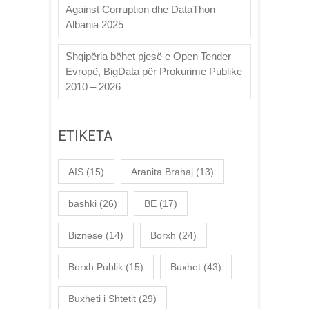
Against Corruption dhe DataThon
Albania 2025
Shqipëria bëhet pjesë e Open Tender
Evropë, BigData për Prokurime Publike
2010 – 2026
ETIKETA
AIS
(15)
Aranita Brahaj
(13)
bashki
(26)
BE
(17)
Biznese
(14)
Borxh
(24)
Borxh Publik
(15)
Buxhet
(43)
Buxheti i Shtetit
(29)