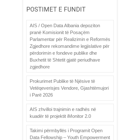
POSTIMET E FUNDIT
AIS / Open Data Albania depoziton
pranë Komisionit të Posaçëm
Parlamentar për Realizimin e Reformës
Zgjedhore rekomandime legjislative për
përdorimin e fondeve publike dhe
Buxhetit të Shtetit gjatë periudhave
zgjedhore
Prokurimet Publike të Njësive të
Vetëqeverisjes Vendore, Gjashtëmujori
i Parë 2026
AIS zhvilloi trajnimin e radhës në
kuadër të projektit iMonitor 2.0
Takimi përmbyllës i Programit Open
Data Fellowship – Youth Empowerment