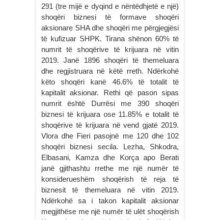
291 (tre mijë e dyqind e nëntëdhjetë e një)
shoqëri biznesi të formave shoqëri
aksionare SHA dhe shoqëri me përgjegjësi
të kufizuar SHPK. Tirana shënon 60% të
numrit të shoqërive të krijuara në vitin
2019. Janë 1896 shoqëri të themeluara
dhe regjistruara në këtë rreth. Ndërkohë
këto shoqëri kanë 46.6% të totalit të
kapitalit aksionar. Rethi që pason sipas
numrit është Durrësi me 390 shoqëri
biznesi të krijuara ose 11.85% e totalit të
shoqërive të krijuara në vend gjatë 2019.
Vlora dhe Fieri pasojnë me 120 dhe 102
shoqëri biznesi secila. Lezha, Shkodra,
Elbasani, Kamza dhe Korça apo Berati
janë gjithashtu rrethe me një numër të
konsiderueshëm shoqërish të reja të
biznesit të themeluara në vitin 2019.
Ndërkohë sa i takon kapitalit aksionar
megjithëse me një numër të ulët shoqërish