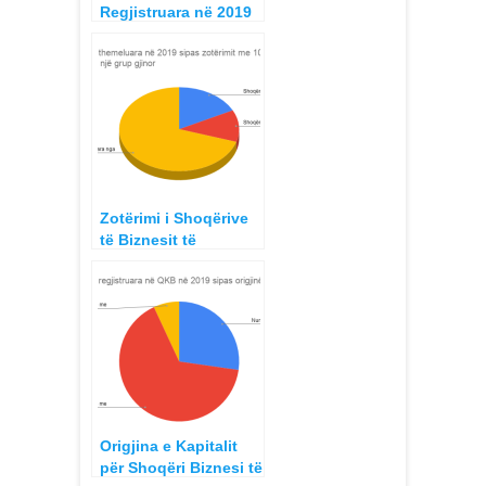
Regjistruara në 2019
sipas statusit, të
pezulluarat
Zotërimi i Shoqërive
të Biznesit të
Regjistruara gjatë
2019 sipas Grupeve
Gjinore Femra dhe
Meshkuj
Origjina e Kapitalit
për Shoqëri Biznesi të