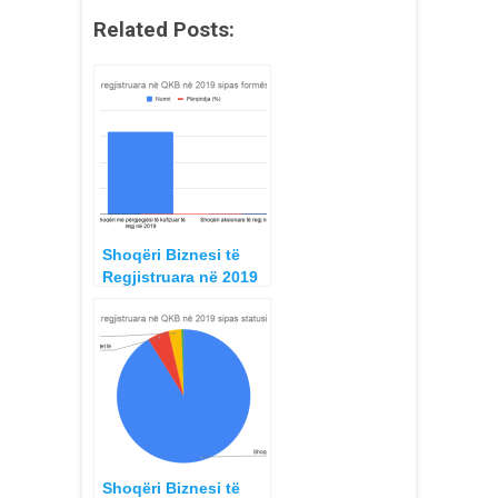
Related Posts:
Shoqëri Biznesi të
Regjistruara në 2019
sipas formës ligjore
Shoqëri Biznesi të