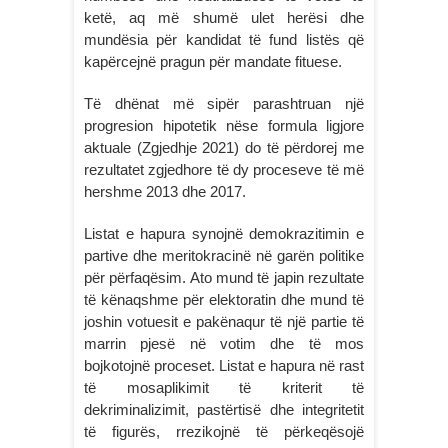
ketë, aq më shumë ulet herësi dhe
mundësia për kandidat të fund listës që
kapërcejnë pragun për mandate fituese.
Të dhënat më sipër parashtruan një
progresion hipotetik nëse formula ligjore
aktuale (Zgjedhje 2021) do të përdorej me
rezultatet zgjedhore të dy proceseve të më
hershme 2013 dhe 2017.
Listat e hapura synojnë demokrazitimin e
partive dhe meritokracinë në garën politike
për përfaqësim. Ato mund të japin rezultate
të kënaqshme për elektoratin dhe mund të
joshin votuesit e pakënaqur të një partie të
marrin pjesë në votim dhe të mos
bojkotojnë proceset. Listat e hapura në rast
të mosaplikimit të kriterit të
dekriminalizimit, pastërtisë dhe integritetit
të figurës, rrezikojnë të përkeqësojë