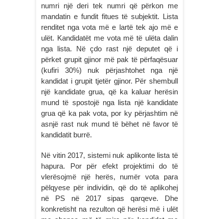
numri një deri tek numri që përkon me
mandatin e fundit fitues të subjektit. Lista
renditet nga vota më e lartë tek ajo më e
ulët. Kandidatët me vota më të ulëta dalin
nga lista. Në çdo rast një deputet që i
përket grupit gjinor më pak të përfaqësuar
(kufiri 30%) nuk përjashtohet nga një
kandidat i grupit tjetër gjinor. Për shembull
një kandidate grua, që ka kaluar herësin
mund të spostojë nga lista një kandidate
grua që ka pak vota, por ky përjashtim në
asnjë rast nuk mund të bëhet në favor të
kandidatit burrë.
Në vitin 2017, sistemi nuk aplikonte lista të
hapura. Por për efekt projektimi do të
vlerësojmë një herës, numër vota para
pëlqyese për individin, që do të aplikohej
në PS në 2017 sipas qarqeve. Dhe
konkretisht na rezulton që herësi më i ulët