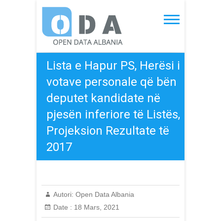
Skip
to
Open Data Albania
content
Lista e Hapur PS, Herësi i
votave personale që bën
deputet kandidate në
pjesën inferiore të Listës,
Projeksion Rezultate të
2017
Autori:
Open Data Albania
Date :
18 Mars, 2021