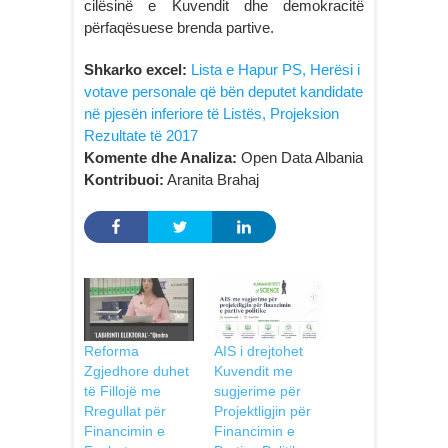
cilësinë e Kuvendit dhe demokracitë
përfaqësuese brenda partive.
Shkarko excel:
Lista e Hapur PS, Herësi i
votave personale që bën deputet kandidate
në pjesën inferiore të Listës, Projeksion
Rezultate të 2017
Komente dhe Analiza:
Open Data Albania
Kontribuoi:
Aranita Brahaj
Reforma
AIS i drejtohet
Zgjedhore duhet
Kuvendit me
të Fillojë me
sugjerime për
Rregullat për
Projektligjin për
Financimin e
Financimin e