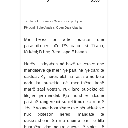
Të dhënat: Komisioni Qendror i Zgjedhjeve
Përpunimi dhe Analiza: Open Data Albania
Me herës të lartë rezulton dhe
parashikohen për PS qarqe si Tirana;
Kukësi; Dibra; Berati apo Elbasani.
Herësi ndryshon në bazë të votave dhe
mandateve që merr një parti në një qark të
caktuar. Ky herës ulet në rast se në këtë
qark ka subjekte që megjithëse kanë
marrë sasi votash, nuk janë subjekte që
fitojnë një mandat. Kjo mund të ndodhë
pasi në rang vendi subjekti nuk ka marrë
1% të votave kombëtare ose për shkak se
nuk plotëson herës, mandate të
suksesshëm. Sa më shumë parti të tilla
humbëse dhe neutralizuese të votës të