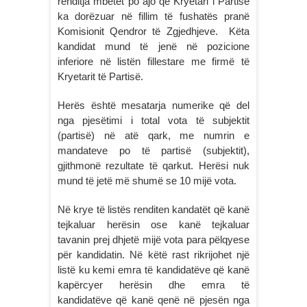
renditja mbetet po ajo që Kryetari i Partisë
ka dorëzuar në fillim të fushatës pranë
Komisionit Qendror të Zgjedhjeve. Këta
kandidat mund të jenë në pozicione
inferiore në listën fillestare me firmë të
Kryetarit të Partisë.
Herës është mesatarja numerike që del
nga pjesëtimi i total vota të subjektit
(partisë) në atë qark, me numrin e
mandateve po të partisë (subjektit),
gjithmonë rezultate të qarkut. Herësi nuk
mund të jetë më shumë se 10 mijë vota.
Në krye të listës renditen kandatët që kanë
tejkaluar herësin ose kanë tejkaluar
tavanin prej dhjetë mijë vota para pëlqyese
për kandidatin. Në këtë rast rikrijohet një
listë ku kemi emra të kandidatëve që kanë
kapërcyer herësin dhe emra të
kandidatëve që kanë qenë në pjesën nga