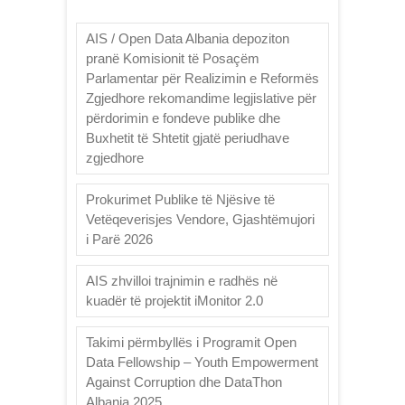
AIS / Open Data Albania depoziton
pranë Komisionit të Posaçëm
Parlamentar për Realizimin e Reformës
Zgjedhore rekomandime legjislative për
përdorimin e fondeve publike dhe
Buxhetit të Shtetit gjatë periudhave
zgjedhore
Prokurimet Publike të Njësive të
Vetëqeverisjes Vendore, Gjashtëmujori
i Parë 2026
AIS zhvilloi trajnimin e radhës në
kuadër të projektit iMonitor 2.0
Takimi përmbyllës i Programit Open
Data Fellowship – Youth Empowerment
Against Corruption dhe DataThon
Albania 2025