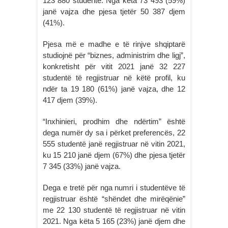
123 880 studentë. Nga këta 73 493 (59%)
janë vajza dhe pjesa tjetër 50 387 djem
(41%).
Pjesa më e madhe e të rinjve shqiptarë
studiojnë për “biznes, administrim dhe ligj”,
konkretisht për vitit 2021 janë 32 227
studentë të regjistruar në këtë profil, ku
ndër ta 19 180 (61%) janë vajza, dhe 12
417 djem (39%).
“Inxhinieri, prodhim dhe ndërtim” është
dega numër dy sa i përket preferencës, 22
555 studentë janë regjistruar në vitin 2021,
ku 15 210 janë djem (67%) dhe pjesa tjetër
7 345 (33%) janë vajza.
Dega e tretë për nga numri i studentëve të
regjistruar është “shëndet dhe mirëqënie”
me 22 130 studentë të regjistruar në vitin
2021. Nga këta 5 165 (23%) janë djem dhe