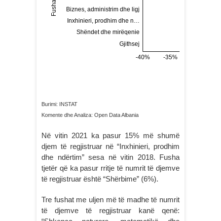
Burimi: INSTAT
Komente dhe Analiza: Open Data Albania
Në vitin 2021 ka pasur 15% më shumë
djem të regjistruar në “Inxhinieri, prodhim
dhe ndërtim” sesa në vitin 2018. Fusha
tjetër që ka pasur rritje të numrit të djemve
të regjistruar është “Shërbime” (6%).
Tre fushat me uljen më të madhe të numrit
të djemve të regjistruar kanë qenë: