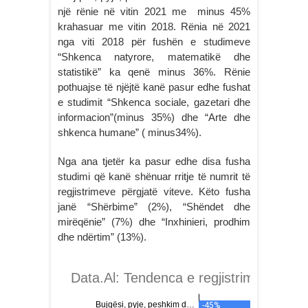
një rënie në vitin 2021 me minus 45%
krahasuar me vitin 2018. Rënia në 2021
nga viti 2018 për fushën e studimeve
“Shkenca natyrore, matematikë dhe
statistikë” ka qenë minus 36%. Rënie
pothuajse të njëjtë kanë pasur edhe fushat
e studimit “Shkenca sociale, gazetari dhe
informacion”(minus 35%) dhe “Arte dhe
shkenca humane” ( minus34%).
Nga ana tjetër ka pasur edhe disa fusha
studimi që kanë shënuar rritje të numrit të
regjistrimeve përgjatë viteve. Këto fusha
janë “Shërbime” (2%), “Shëndet dhe
mirëqënie” (7%) dhe “Inxhinieri, prodhim
dhe ndërtim” (13%).