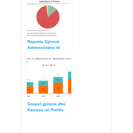
Gjinore Femra dhe
Meshkuj
Raporte Gjinore
Administrator të
Bizneseve Kontraktor
të Bashkive, 1000 më
të mëdhenjtë
Grupet gjinore dhe
Karriera në Profile
Akademike, Drejtësi
si dhe Poste
Menaxheriale