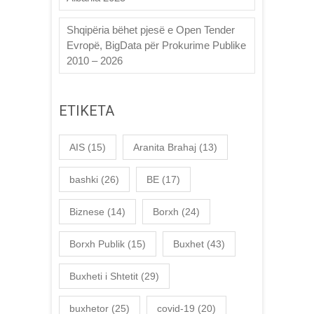
Shqipëria bëhet pjesë e Open Tender
Evropë, BigData për Prokurime Publike
2010 – 2026
ETIKETA
AIS
(15)
Aranita Brahaj
(13)
bashki
(26)
BE
(17)
Biznese
(14)
Borxh
(24)
Borxh Publik
(15)
Buxhet
(43)
Buxheti i Shtetit
(29)
buxhetor
(25)
covid-19
(20)