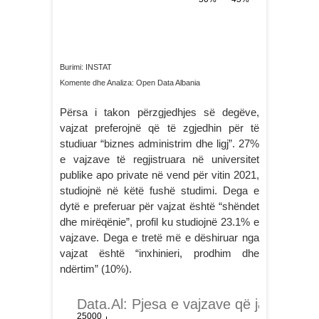
Burimi: INSTAT
Komente dhe Analiza: Open Data Albania
Përsa i takon përzgjedhjes së degëve,
vajzat preferojnë që të zgjedhin për të
studiuar “biznes administrim dhe ligj”. 27%
e vajzave të regjistruara në universitet
publike apo private në vend për vitin 2021,
studiojnë në këtë fushë studimi. Dega e
dytë e preferuar për vajzat është “shëndet
dhe mirëqënie”, profil ku studiojnë 23.1% e
vajzave. Dega e tretë më e dëshiruar nga
vajzat është “inxhinieri, prodhim dhe
ndërtim” (10%).