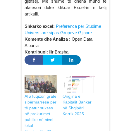
gjithsej. Më shumë të dhëna mund të
aksesori duke klikuar Excel-in e këtij
artikulli.
Shkarko excel:
Preferenca për Studime
Universitare sipas Grupeve Gjinore
Komente dhe Analiza :
Open Data
Albania
Kontribuoi:
Ilir Brasha
AIS fuqizon gratë
Origjina e
sipërmarrëse për
Kapitalit Bankar
të patur sukses
në Shqipëri
në prokurimet
Korrik 2025
publike në nivel
lokal -