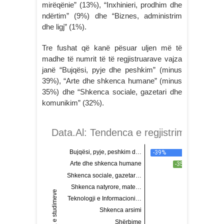
mirëqënie” (13%), “Inxhinieri, prodhim dhe
ndërtim” (9%) dhe “Biznes, administrim
dhe ligj” (1%).
Tre fushat që kanë pësuar uljen më të
madhe të numrit të të regjistruarave vajza
janë “Bujqësi, pyje dhe peshkim” (minus
39%), “Arte dhe shkenca humane” (minus
35%) dhe “Shkenca sociale, gazetari dhe
komunikim” (32%).