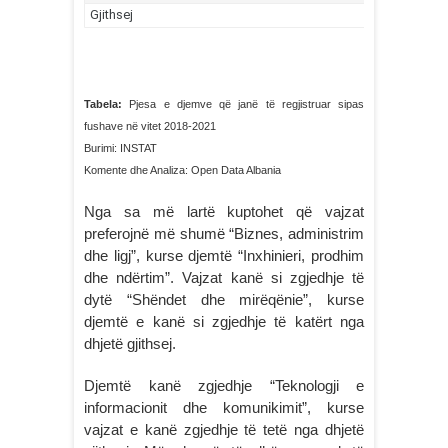
Tabela:
Pjesa e djemve që janë të regjistruar sipas
fushave në vitet 2018-2021
Burimi: INSTAT
Komente dhe Analiza: Open Data Albania
Nga sa më lartë kuptohet që vajzat
preferojnë më shumë “Biznes, administrim
dhe ligj”, kurse djemtë “Inxhinieri, prodhim
dhe ndërtim”. Vajzat kanë si zgjedhje të
dytë “Shëndet dhe mirëqënie”, kurse
djemtë e kanë si zgjedhje të katërt nga
dhjetë gjithsej.
Djemtë kanë zgjedhje “Teknologji e
informacionit dhe komunikimit”, kurse
vajzat e kanë zgjedhje të tetë nga dhjetë