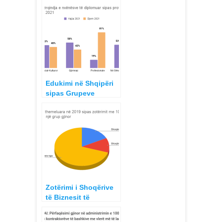
Edukimi në Shqipëri
sipas Grupeve
Gjinore dhe Moshave
2018 – 2021
Zotërimi i Shoqërive
të Biznesit të
Regjistruara gjatë
2019 sipas Grupeve