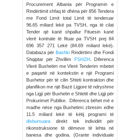
Procurement Albania për Programin e
Rindërtimit shfaq të dhëna për 856 Tendera
me Fond Limit total Limit të tenderuar
96.65 miliard lekë pa TVSH, nga të cilat
Tender që kanë shpallur Fituesin kanë
vlerë kontrate të fituar pa TVSH prej 84
696 357 271 Lekë (84.69 miliard lekë).
Databaza për
Bashki
Rindërtimi dhe Fondi
Shqiptar për Zhvillim
FSHZH
. Diferenca
Vlerë Buxhetim me Vlerë Tenderim mbetet
e paqartë në kontekstin e një Programi
Buxhetor për të cilin Shteti kontrakton dhe
planifikon me një Bazë Ligjore të ndryshme
nga Ligji për Buxhetin e Shtetit dhe Ligji për
Prokurimet Publike. Diferenca bëhet më e
madhe nëse nga Buxhetimi zbresim edhe
11.5 miliard lekë të këtij programi të
disbursuara
direkt tek individët për
rikonstruksione të dëmeve të lehta në
banesa dhe godina. (Grante individuale