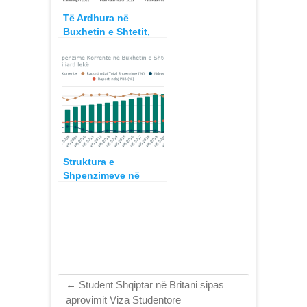
Të Ardhura në
Buxhetin e Shtetit,
Janar – Prill 2023,
Niveli i Realizimit
Struktura e
Shpenzimeve në
Buxhetin e Shtetit,
2005-2022 Korrente
dhe Kapitale (jo
korrente, situatat me
emergjencë).
←
Student Shqiptar në Britani sipas
aprovimit Viza Studentore