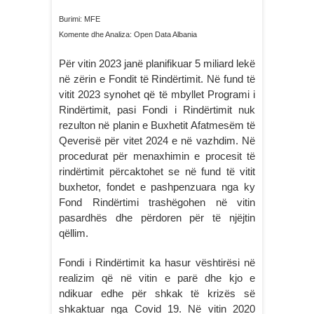
Burimi: MFE
Komente dhe Analiza: Open Data Albania
Për vitin 2023 janë planifikuar 5 miliard lekë
në zërin e Fondit të Rindërtimit. Në fund të
vitit 2023 synohet që të mbyllet Programi i
Rindërtimit, pasi Fondi i Rindërtimit nuk
rezulton në planin e Buxhetit Afatmesëm të
Qeverisë për vitet 2024 e në vazhdim. Në
procedurat për menaxhimin e procesit të
rindërtimit përcaktohet se në fund të vitit
buxhetor, fondet e pashpenzuara nga ky
Fond Rindërtimi trashëgohen në vitin
pasardhës dhe përdoren për të njëjtin
qëllim.
Fondi i Rindërtimit ka hasur vështirësi në
realizim që në vitin e parë dhe kjo e
ndikuar edhe për shkak të krizës së
shkaktuar nga Covid 19. Në vitin 2020