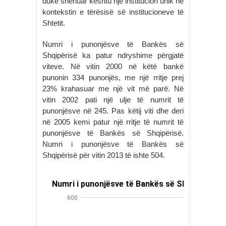
duke shënuar kështu një institucion unik në
kontekstin e tërësisë së institucioneve të
Shtetit.
Numri i punonjësve të Bankës së
Shqipërisë ka patur ndryshime përgjatë
viteve. Në vitin 2000 në këtë bankë
punonin 334 punonjës, me një rritje prej
23% krahasuar me një vit më parë. Në
vitin 2002 pati një ulje të numrit të
punonjësve në 245. Pas këtij viti dhe deri
në 2005 kemi patur një rritje të numrit të
punonjësve të Bankës së Shqipërisë.
Numri i punonjësve të Bankës së
Shqipërisë për vitin 2013 të ishte 504.