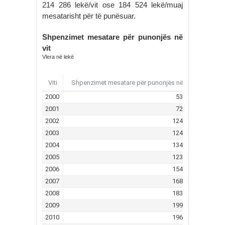
214 286 lekë/vit ose 184 524 lekë/muaj
mesatarisht për të punësuar.
Shpenzimet mesatare për punonjës në
vit
Vlera në lekë