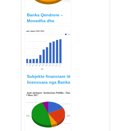
Banka Qendrore –
Monedha dhe
kartëmonedha në
qarkullim në RSh
2013
Subjekte financiare të
licencuara nga Banka
e Shqipërisë 2002-
2013