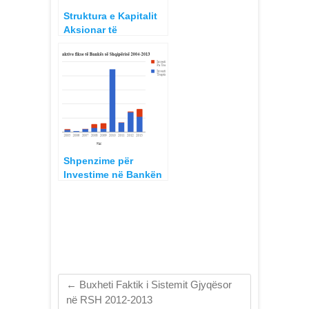
Struktura e Kapitalit
Aksionar të
Institucioneve
Financiare Jo-Banka
në Shqipëri – Ekstrakt
QKB, 15 Mars 2017
Shpenzime për
Investime në Bankën
e Shqipërisë 2004 –
2014
←
Buxheti Faktik i Sistemit Gjyqësor
në RSH 2012-2013