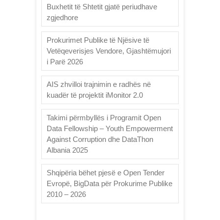
Buxhetit të Shtetit gjatë periudhave
zgjedhore
Prokurimet Publike të Njësive të
Vetëqeverisjes Vendore, Gjashtëmujori
i Parë 2026
AIS zhvilloi trajnimin e radhës në
kuadër të projektit iMonitor 2.0
Takimi përmbyllës i Programit Open
Data Fellowship – Youth Empowerment
Against Corruption dhe DataThon
Albania 2025
Shqipëria bëhet pjesë e Open Tender
Evropë, BigData për Prokurime Publike
2010 – 2026