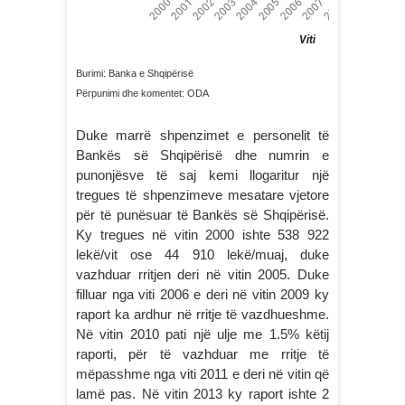
Burimi: Banka e Shqipërisë
Përpunimi dhe komentet: ODA
Duke marrë shpenzimet e personelit të
Bankës së Shqipërisë dhe numrin e
punonjësve të saj kemi llogaritur një
tregues të shpenzimeve mesatare vjetore
për të punësuar të Bankës së Shqipërisë.
Ky tregues në vitin 2000 ishte 538 922
lekë/vit ose 44 910 lekë/muaj, duke
vazhduar rritjen deri në vitin 2005. Duke
filluar nga viti 2006 e deri në vitin 2009 ky
raport ka ardhur në rritje të vazdhueshme.
Në vitin 2010 pati një ulje me 1.5% këtij
raporti, për të vazhduar me rritje të
mëpasshme nga viti 2011 e deri në vitin që
lamë pas. Në vitin 2013 ky raport ishte 2