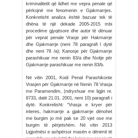
kriminalitetit që lidhet me vepra penale që
përkojnë me fenomenin e Gjakmarrjes.
Konkretisht analiza është bazuar tek të
dhëna të një dekade 2005-2015 mbi
procedime gjyqësore dhe autor të dënuar
për veprat penale Vrasje për Hakmarrje
dhe Gjakmarrje (neni 78 paragrafi I dytë
dhe neni 78 /a); Kanosje për Gjakmarrje
parashikuar me nenin 83/a dhe Nxitje për
Gjakmarrje parashikuar me nenin 83/b.
Në vitin 2001, Kodi Penal Parashikonte
Vrasjen për Gjakmarrje në Nenin 78 Vrasja
me Paramendim, (ndryshuar me ligjin nr.
8733, datë 21.01. 2001, neni 10) paragrafi i
dytë. Konkretisht: “Vrasja e kryer për
interes, hakmarrje a gjakmarrje dënohet
me burgim jo më pak se 20 vjet ose me
burgim të përjetshëm. Në vitin 2013
Ligjvënësi e ashpërsoi masën e dënimit të