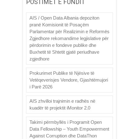
POSTIMET E FUNDIT
AIS / Open Data Albania depoziton
pranë Komisionit të Posaçëm
Parlamentar për Realizimin e Reformës
Zgjedhore rekomandime legjislative për
përdorimin e fondeve publike dhe
Buxhetit të Shtetit gjatë periudhave
zgjedhore
Prokurimet Publike të Njësive të
Vetëqeverisjes Vendore, Gjashtëmujori
i Parë 2026
AIS zhvilloi trajnimin e radhës në
kuadër të projektit iMonitor 2.0
Takimi përmbyllës i Programit Open
Data Fellowship – Youth Empowerment
Against Corruption dhe DataThon