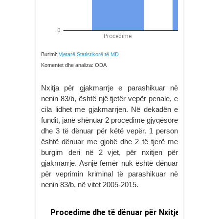
Burimi:
Vjetarë Statistikorë të MD
Komentet dhe analiza: ODA
Nxitja për gjakmarrje e parashikuar në
nenin 83/b, është një tjetër vepër penale, e
cila lidhet me gjakmarrjen. Në dekadën e
fundit, janë shënuar 2 procedime gjyqësore
dhe 3 të dënuar për këtë vepër. 1 person
është dënuar me gjobë dhe 2 të tjerë me
burgim deri në 2 vjet, për nxitjen për
gjakmarrje. Asnjë femër nuk është dënuar
për veprimin kriminal të parashikuar në
nenin 83/b, në vitet 2005-2015.