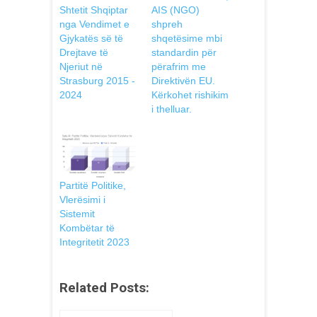
Shtetit Shqiptar
AIS (NGO)
nga Vendimet e
shpreh
Gjykatës së të
shqetësime mbi
Drejtave të
standardin pёr
Njeriut në
përafrim me
Strasburg 2015 -
Direktivën EU.
2024
Kërkohet rishikim
i thelluar.
Partitë Politike,
Vlerësimi i
Sistemit
Kombëtar të
Integritetit 2023
Related Posts: