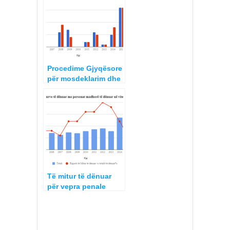
Procedime Gjyqësore
për mosdeklarim dhe
fshehje të pasurisë
nga Funksionarë të
Lartë Publik 2005-
2015
Të mitur të dënuar
për vepra penale
2005-2015