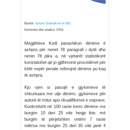
Burimi:
Vjetarë Statistikorë të MD
Komentet dhe analiza: ODA
Megjithëse Kodi parashikon dënime ë
ashpra për nenet 78 paragrafi i dytë dhe
nenin 78 pika a, në vjetarët statistikorë
konstatohet që jo gjithmonë procedimet për
këtë vepër penale referojnë dënime po kaq
të ashpra.
Kjo vjen si pasojë e gjykimeve të
shkurtuara me ulje dënimi, gjykimeve për
autorë të mitur apo rikualifikimet e veprave.
Konkretisht në 100 raste kemi dënime me
burgim 10 deri 25 vite heqje lirie, më
burgim të përjetshëm vetëm 7 raste
ndërsa me burgim 25 deri 35 vite janë 4