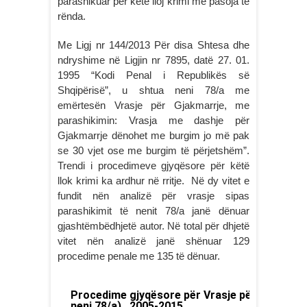
parashikuar për këtë lloj krimi me pasoja të
rënda.
Me Ligj nr 144/2013 Për disa Shtesa dhe
ndryshime në Ligjin nr 7895, datë 27. 01.
1995 “Kodi Penal i Republikës së
Shqipërisë”, u shtua neni 78/a me
emërtesën Vrasje për Gjakmarrje, me
parashikimin: Vrasja me dashje për
Gjakmarrje dënohet me burgim jo më pak
se 30 vjet ose me burgim të përjetshëm”.
Trendi i procedimeve gjyqësore për këtë
llok krimi ka ardhur në rritje. Në dy vitet e
fundit nën analizë për vrasje sipas
parashikimit të nenit 78/a janë dënuar
gjashtëmbëdhjetë autor. Në total për dhjetë
vitet nën analizë janë shënuar 129
procedime penale me 135 të dënuar.