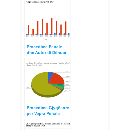
Procedime Penale
dhe Autor të Dënuar
për Vetëgjyqësi, 2005-
2015
Procedime Gjyqësore
për Vepra Penale
kundër Zgjedhjeve të
Lira 2005-2015