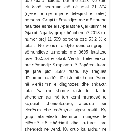
publikuara indikator deri më 2018. Në këtë
vit kanë ndërruar jetë në total 21 804
(njëzet e një mijë e tetëqind e katër)
persona. Grupi i sëmundjes me më shumë
fatalitete është ai i Aparatit të Qarkullimit të
Gjakut. Nga ky grup shënohen në 2018 një
numër prej 11 599 persona ose 53.2 % e
totalit. Në vendin e dytë qëndron grupi i
sëmundjeve tumorale me 3695 fatalitete
ose 16.95% e totalit. Vendi i tretë përkon
me sëmundje Simptoma të Papërcaktuara
që janë plot 3689 raste. Ky tregues
dëshmon paaftësi të sistemit shëndetësorë
në vlerësimin e diagnozës dhe shkakut
fatal. Sa më shumë raste të tilla të
shënohen aq më fort kemi mungesë të
kujdesit shëndetësorë, aftësisë për
vlerësim dhe ndërhyrje sipas rastit. Ky
grup fatalitetesh dëshmon mungesë të
cilësisë së shërbimit dhe kulturës pro
shëndetit në vend. Ky grup ka ardhur në