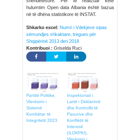
shëndetësore. Për të realizuar këtë
hulumtim Open data Albania është bazua
në të dhëna statistikore të INSTAT.
Shkarko excel:
Numri i Vdekjeve sipas
sëmundjes shkaktare, tregues për
Shqipërinë 2013 deri 2018
Kontribuoi :
Griselda Ruci
Partitë Politike,
Inspektoriati i
Vlerësimi i
Lartë i Deklarimit
Sistemit
dhe Kontrollit të
Kombëtar të
Pasurive dhe
Integritetit 2023
Konfliktit të
Interesit
(ILDKPKI),
Vlerësimi i