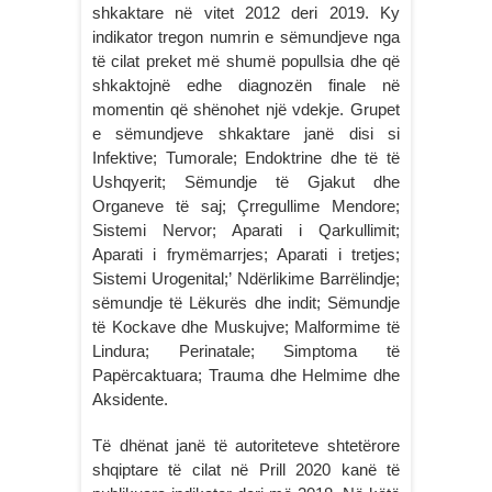
shkaktare në vitet 2012 deri 2019. Ky
indikator tregon numrin e sëmundjeve nga
të cilat preket më shumë popullsia dhe që
shkaktojnë edhe diagnozën finale në
momentin që shënohet një vdekje. Grupet
e sëmundjeve shkaktare janë disi si
Infektive; Tumorale; Endoktrine dhe të të
Ushqyerit; Sëmundje të Gjakut dhe
Organeve të saj; Çrregullime Mendore;
Sistemi Nervor; Aparati i Qarkullimit;
Aparati i frymëmarrjes; Aparati i tretjes;
Sistemi Urogenital;’ Ndërlikime Barrëlindje;
sëmundje të Lëkurës dhe indit; Sëmundje
të Kockave dhe Muskujve; Malformime të
Lindura; Perinatale; Simptoma të
Papërcaktuara; Trauma dhe Helmime dhe
Aksidente.
Të dhënat janë të autoriteteve shtetërore
shqiptare të cilat në Prill 2020 kanë të