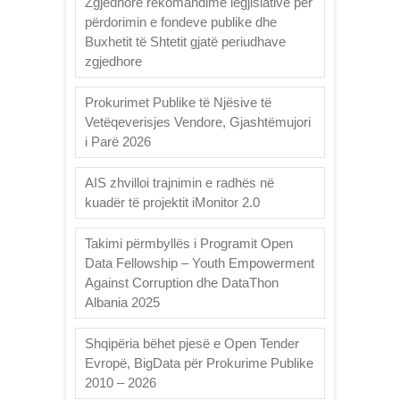
Zgjedhore rekomandime legjislative për
përdorimin e fondeve publike dhe
Buxhetit të Shtetit gjatë periudhave
zgjedhore
Prokurimet Publike të Njësive të
Vetëqeverisjes Vendore, Gjashtëmujori
i Parë 2026
AIS zhvilloi trajnimin e radhës në
kuadër të projektit iMonitor 2.0
Takimi përmbyllës i Programit Open
Data Fellowship – Youth Empowerment
Against Corruption dhe DataThon
Albania 2025
Shqipëria bëhet pjesë e Open Tender
Evropë, BigData për Prokurime Publike
2010 – 2026