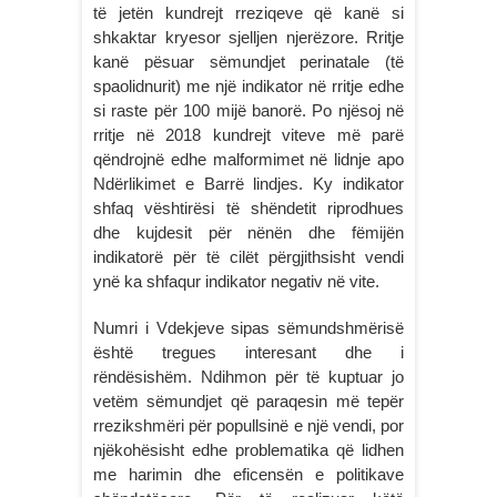
të jetën kundrejt rreziqeve që kanë si
shkaktar kryesor sjelljen njerëzore. Rritje
kanë pësuar sëmundjet perinatale (të
spaolidnurit) me një indikator në rritje edhe
si raste për 100 mijë banorë. Po njësoj në
rritje në 2018 kundrejt viteve më parë
qëndrojnë edhe malformimet në lidnje apo
Ndërlikimet e Barrë lindjes. Ky indikator
shfaq vështirësi të shëndetit riprodhues
dhe kujdesit për nënën dhe fëmijën
indikatorë për të cilët përgjithsisht vendi
ynë ka shfaqur indikator negativ në vite.
Numri i Vdekjeve sipas sëmundshmërisë
është tregues interesant dhe i
rëndësishëm. Ndihmon për të kuptuar jo
vetëm sëmundjet që paraqesin më tepër
rrezikshmëri për popullsinë e një vendi, por
njëkohësisht edhe problematika që lidhen
me harimin dhe eficensën e politikave