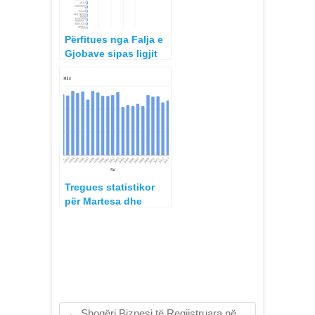
Përfitues nga Falja e
Gjobave sipas ligjit
pas zgjedhor për 1
mars – 31 gusht 2013
Tregues statistikor
për Martesa dhe
Divorce 1990-2014
←
Shoqëri Biznesi të Regjistruara në