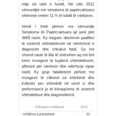
rritje në vitet e fundit. Në vitin 2012
sëmundjet me simptoma të papërcaktuara
shënonin vetëm 11 % të totalit të vdekjeve.
Vendi i tretë përkon me sëmundje
Simptoma të Papërcaktuara që janë plot
3689 raste. Ky tregues dëshmon paaftësi
të sistemit shëndetësorë në vlerësimin e
diagnozës dhe shkakut fatal. Sa më
shumë raste të tilla të shënohen aq më fort
kemi mungesë të kujdesit shëndetësorë,
aftësisë për vlerësim dhe ndërhyrje sipas
rastit. Ky grup fatalitetesh përkon me
mungesë të cilësisë së shërbimit dhe
kulturës pro shëndetit në vend si dhe
performancë jo të kënaqshme të sistemit
shëndetësor dhe diagnostikimit.