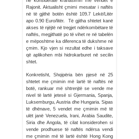
në konsideratë krahasimin me vendet e
Rajonit. Aktualisht çmimi mesatar i naftës
në të gjithë botën është 109.7 Lekë/Litër
apo 0.90 Euro/litër. Të gjitha shtetet kanë
akses të njëjtë në tregjet ndërkombëtare të
naftës, megjithatë po të vihet re në tabelën
e mëposhtme ka diferenca të dukshme në
çmim. Kjo vjen si rezultat edhe i taksave
që aplikohen mbi hidrokarburet në secilin
shtet.
Konkretisht, Shqipëria bën pjesë në 25
shtetet me çmimin më lartë të naftës në
botë, rankuar më shtrenjtë se vende me
nivel të lartë jetesë si Gjermania, Spanja,
Luksemburgu, Austria dhe Hungaria. Sipas
të dhënave, 5 vendet me çmimin më të
ulët janë Venezuela, Irani, Arabia Saudite,
Siria dhe Angola, të cilat konsiderohen si
vende prodhuese të naftës ndërsa vendi
me çmimin më të lartë është Hong Kong