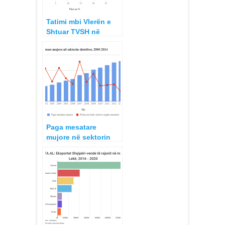
Tatimi mbi Vlerën e
Shtuar TVSH në
Shqipëri, vendet e
rajonit dhe BE
Paga mesatare
mujore në sektorin
shtetëror dhe privat,
Shqipëria dhe vendet
e rajonit