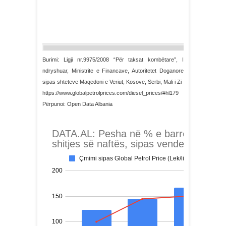
Burimi: Ligji nr.9975/2008 “Për taksat kombëtare”, I
ndryshuar, Ministrite e Financave, Autoritetet Doganore
sipas shteteve Maqedoni e Veriut, Kosove, Serbi, Mali i Zi
https://www.globalpetrolprices.com/diesel_prices/#hl179
Përpunoi: Open Data Albania