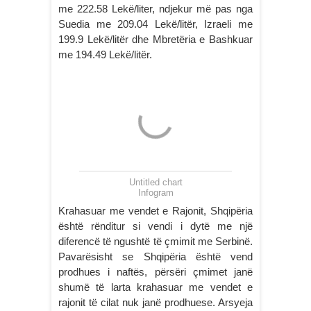
me 222.58 Lekë/liter, ndjekur më pas nga
Suedia me 209.04 Lekë/litër, Izraeli me
199.9 Lekë/litër dhe Mbretëria e Bashkuar
me 194.49 Lekë/litër.
Untitled chart
Infogram
Krahasuar me vendet e Rajonit, Shqipëria
është rënditur si vendi i dytë me një
diferencë të ngushtë të çmimit me Serbinë.
Pavarësisht se Shqipëria është vend
prodhues i naftës, përsëri çmimet janë
shumë të larta krahasuar me vendet e
rajonit të cilat nuk janë prodhuese. Arsyeja