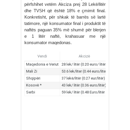
përfshihet vetëm Akciza prej 28 Lekë/litër
dhe TVSH që është 18% e çmimit final.
Konkretisht, për shkak të barrës së lartë
tatimore, një konsumator final i produktit të
naftës paguan 35% më shumë për blerjen
e 1 litër naftë, krahasuar me një
konsumator maqedonas.