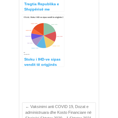
Tregtia Republika e
Shqipërisë me
Republikën e
Kosovës dhe Kosova
kundrejt Rajonit 2016
– 2020
Stoku i IHD-ve sipas
vendit të origjinës
2012 – 2017
←
Vaksinimi anti COVID 19, Dozat e
administruara dhe Kosto Financiare në