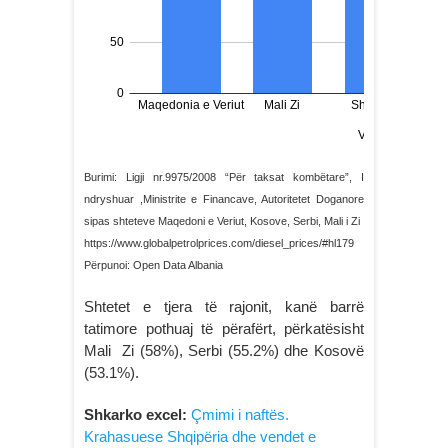
Burimi: Ligji nr.9975/2008 “Për taksat kombëtare”, I
ndryshuar ,Ministrite e Financave, Autoritetet Doganore
sipas shteteve Maqedoni e Veriut, Kosove, Serbi, Mali i Zi
https://www.globalpetrolprices.com/diesel_prices/#hl179
Përpunoi: Open Data Albania
Shtetet e tjera të rajonit, kanë barrë
tatimore pothuaj të përafërt, përkatësisht
Mali Zi (58%), Serbi (55.2%) dhe Kosovë
(53.1%).
Shkarko excel:
Çmimi i naftës.
Krahasuese Shqipëria dhe vendet e