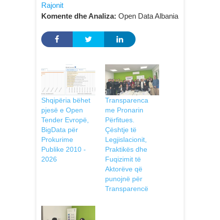
Rajonit
Komente dhe Analiza:
Open Data Albania
Shqipëria bëhet
Transparenca
pjesë e Open
me Pronarin
Tender Evropë,
Përfitues.
BigData për
Çështje të
Prokurime
Legjislacionit,
Publike 2010 -
Praktikës dhe
2026
Fuqizimit të
Aktorëve që
punojnë pёr
Transparencë