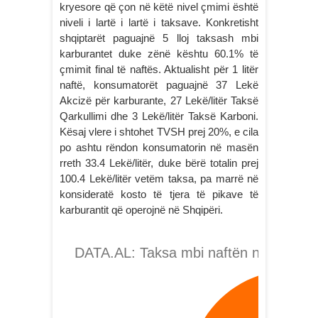
kryesore që çon në këtë nivel çmimi është
niveli i lartë i lartë i taksave. Konkretisht
shqiptarët paguajnë 5 lloj taksash mbi
karburantet duke zënë kështu 60.1% të
çmimit final të naftës. Aktualisht për 1 litër
naftë, konsumatorët paguajnë 37 Lekë
Akcizë për karburante, 27 Lekë/litër Taksë
Qarkullimi dhe 3 Lekë/litër Taksë Karboni.
Kësaj vlere i shtohet TVSH prej 20%, e cila
po ashtu rëndon konsumatorin në masën
rreth 33.4 Lekë/litër, duke bërë totalin prej
100.4 Lekë/litër vetëm taksa, pa marrë në
konsideratë kosto të tjera të pikave të
karburantit që operojnë në Shqipëri.