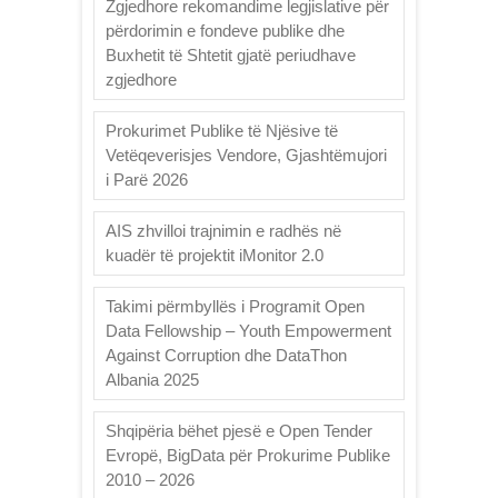
Zgjedhore rekomandime legjislative për
përdorimin e fondeve publike dhe
Buxhetit të Shtetit gjatë periudhave
zgjedhore
Prokurimet Publike të Njësive të
Vetëqeverisjes Vendore, Gjashtëmujori
i Parë 2026
AIS zhvilloi trajnimin e radhës në
kuadër të projektit iMonitor 2.0
Takimi përmbyllës i Programit Open
Data Fellowship – Youth Empowerment
Against Corruption dhe DataThon
Albania 2025
Shqipëria bëhet pjesë e Open Tender
Evropë, BigData për Prokurime Publike
2010 – 2026