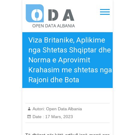
Skip
to
Open Data Albania
content
Viza Britanike, Aplikime
nga Shtetas Shqiptar dhe
Norma e Aprovimit
Krahasim me shtetas nga
Rajoni dhe Bota
Autori:
Open Data Albania
Date :
17 Mars, 2023