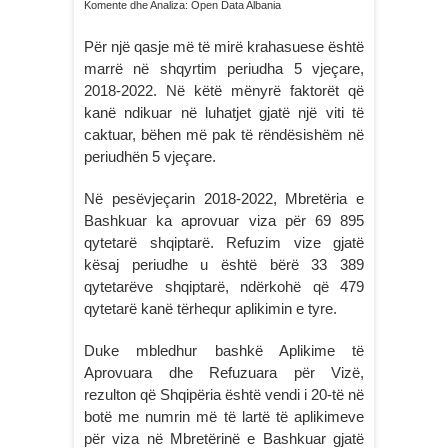
Komente dhe Analiza: Open Data Albania
Për një qasje më të mirë krahasuese është
marrë në shqyrtim periudha 5 vjeçare,
2018-2022. Në këtë mënyrë faktorët që
kanë ndikuar në luhatjet gjatë një viti të
caktuar, bëhen më pak të rëndësishëm në
periudhën 5 vjeçare.
Në pesëvjeçarin 2018-2022, Mbretëria e
Bashkuar ka aprovuar viza për 69 895
qytetarë shqiptarë. Refuzim vize gjatë
kësaj periudhe u është bërë 33 389
qytetarëve shqiptarë, ndërkohë që 479
qytetarë kanë tërhequr aplikimin e tyre.
Duke mbledhur bashkë Aplikime të
Aprovuara dhe Refuzuara për Vizë,
rezulton që Shqipëria është vendi i 20-të në
botë me numrin më të lartë të aplikimeve
për viza në Mbretërinë e Bashkuar gjatë