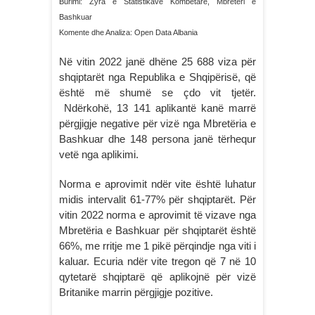
Burimi: Zyra e Statistikave Kombëtare, Mbretëri e
Bashkuar
Komente dhe Analiza: Open Data Albania
Në vitin 2022 janë dhëne 25 688 viza për
shqiptarët nga Republika e Shqipërisë, që
është më shumë se çdo vit tjetër.
Ndërkohë, 13 141 aplikantë kanë marrë
përgjigje negative për vizë nga Mbretëria e
Bashkuar dhe 148 persona janë tërhequr
vetë nga aplikimi.
Norma e aprovimit ndër vite është luhatur
midis intervalit 61-77% për shqiptarët. Për
vitin 2022 norma e aprovimit të vizave nga
Mbretëria e Bashkuar për shqiptarët është
66%, me rritje me 1 pikë përqindje nga viti i
kaluar. Ecuria ndër vite tregon që 7 në 10
qytetarë shqiptarë që aplikojnë për vizë
Britanike marrin përgjigje pozitive.