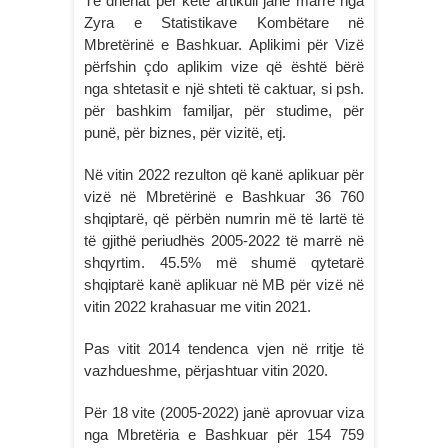
Të dhënat për këtë artikull janë marrë nga
Zyra e Statistikave Kombëtare në
Mbretërinë e Bashkuar. Aplikimi për Vizë
përfshin çdo aplikim vize që është bërë
nga shtetasit e një shteti të caktuar, si psh.
për bashkim familjar, për studime, për
punë, për biznes, për vizitë, etj.
Në vitin 2022 rezulton që kanë aplikuar për
vizë në Mbretërinë e Bashkuar 36 760
shqiptarë, që përbën numrin më të lartë të
të gjithë periudhës 2005-2022 të marrë në
shqyrtim. 45.5% më shumë qytetarë
shqiptarë kanë aplikuar në MB për vizë në
vitin 2022 krahasuar me vitin 2021.
Pas vitit 2014 tendenca vjen në rritje të
vazhdueshme, përjashtuar vitin 2020.
Për 18 vite (2005-2022) janë aprovuar viza
nga Mbretëria e Bashkuar për 154 759