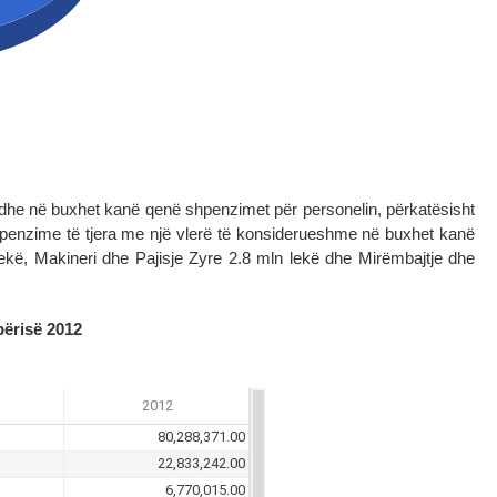
he në buxhet kanë qenë shpenzimet për personelin, përkatësisht
Shpenzime të tjera me një vlerë të konsiderueshme në buxhet kanë
ekë, Makineri dhe Pajisje Zyre 2.8 mln lekë dhe Mirëmbajtje dhe
përisë 2012