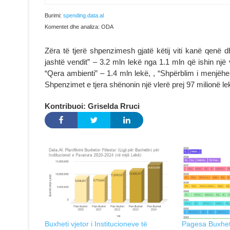
Burimi:
spending.data.al
Komentet dhe analiza: ODA
Zëra të tjerë shpenzimesh gjatë këtij viti kanë qenë
jashtë vendit” – 3.2 mln lekë nga 1.1 mln që ishin një
“Qera ambienti” – 1.4 mln lekë, , “Shpërblim i menjëh
Shpenzimet e tjera shënonin një vlerë prej 97 milionë lek
Kontribuoi: Griselda Rruci
Buxheti vjetor i Institucioneve të
Pagesa Buxhet