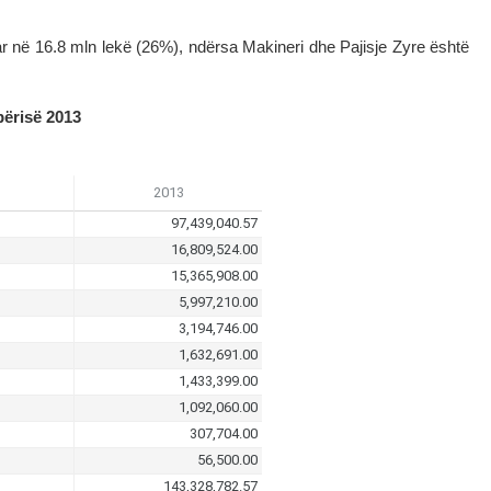
ar në 16.8 mln lekë (26%), ndërsa Makineri dhe Pajisje Zyre është
përisë 2013