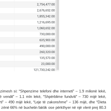
nzimesh si: “Shpenzime telefoni dhe interneti” – 1.9 milionë lekë,
ë vendit” – 1.1 mln lekë, “Shpërblime fundviti” – 730 mijë lekë,
rti” – 490 mijë lekë, “Leje të zakonshme” – 136 mijë, dhe “Dieta
 zënë 66% në buxhetin faktik ose përkthyer në një vlerë prej 80.3