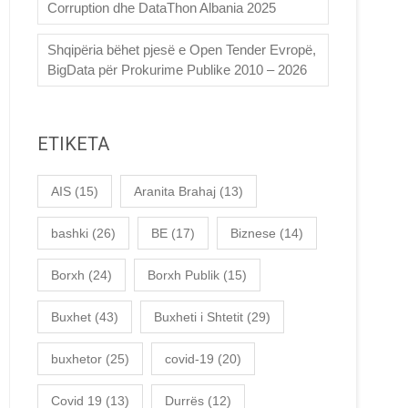
Corruption dhe DataThon Albania 2025
Shqipëria bëhet pjesë e Open Tender Evropë,
BigData për Prokurime Publike 2010 – 2026
ETIKETA
AIS
(15)
Aranita Brahaj
(13)
bashki
(26)
BE
(17)
Biznese
(14)
Borxh
(24)
Borxh Publik
(15)
Buxhet
(43)
Buxheti i Shtetit
(29)
buxhetor
(25)
covid-19
(20)
Covid 19
(13)
Durrës
(12)