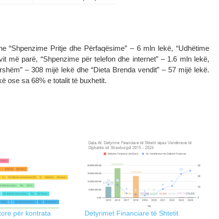
 dhe “Shpenzime Pritje dhe Përfaqësime” – 6 mln lekë, “Udhëtime
 vit më parë, “Shpenzime për telefon dhe internet” – 1.6 mln lekë,
ershëm” – 308 mijë lekë dhe “Dieta Brenda vendit” – 57 mijë lekë.
ë ose sa 68% e totalit të buxhetit.
ore për kontrata
Detyrimet Financiare të Shtetit