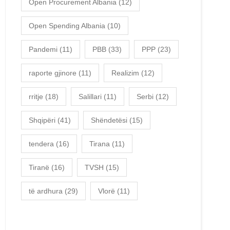
Open Procurement Albania
(12)
Open Spending Albania
(10)
Pandemi
(11)
PBB
(33)
PPP
(23)
raporte gjinore
(11)
Realizim
(12)
rritje
(18)
Salillari
(11)
Serbi
(12)
Shqipëri
(41)
Shëndetësi
(15)
tendera
(16)
Tirana
(11)
Tiranë
(16)
TVSH
(15)
të ardhura
(29)
Vlorë
(11)