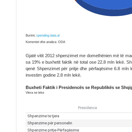
Burimi:
spending.data.al
Komentet dhe analiza: ODA
Gjatë vitit 2012 shpenzimet me domethënien më të mad
sa 19% e buxhetit faktik në total ose 22.8 mln lekë. 
qenë Shpenzimet për pritje dhe përfaqësime 6.8 mln l
investim godine 2.8 mln lekë.
Buxheti Faktik i Presidencës se Republikës se Shqi
Vlera ne leke