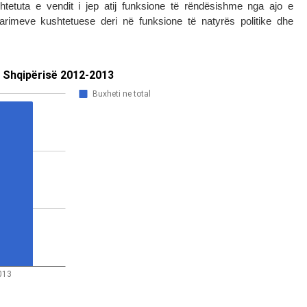
htetuta e vendit i jep atij funksione të rëndësishme nga ajo e
parimeve kushtetuese deri në funksione të natyrës politike dhe