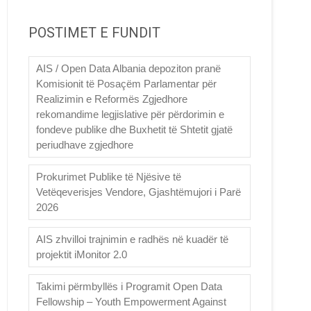
POSTIMET E FUNDIT
AIS / Open Data Albania depoziton pranë
Komisionit të Posaçëm Parlamentar për
Realizimin e Reformës Zgjedhore
rekomandime legjislative për përdorimin e
fondeve publike dhe Buxhetit të Shtetit gjatë
periudhave zgjedhore
Prokurimet Publike të Njësive të
Vetëqeverisjes Vendore, Gjashtëmujori i Parë
2026
AIS zhvilloi trajnimin e radhës në kuadër të
projektit iMonitor 2.0
Takimi përmbyllës i Programit Open Data
Fellowship – Youth Empowerment Against