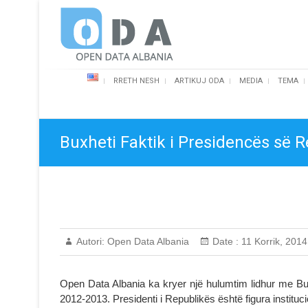
Skip
Open Data Albania
to
content
RRETH NESH
ARTIKUJ ODA
MEDIA
TEMA
Buxheti Faktik i Presidencës së 
Autori:
Open Data Albania
Date :
11 Korrik, 2014
Open Data Albania ka kryer një hulumtim lidhur me Bux
2012-2013. Presidenti i Republikës është figura institu