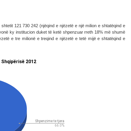
shtetit 121 730 242 (njëqind e njëzetë e një milion e shtatëqind e
më vonë ky institucion duket të ketë shpenzuar rreth 18% më shumë
zetë e tre milionë e treqind e njëzetë e tetë mijë e shtatëqind e