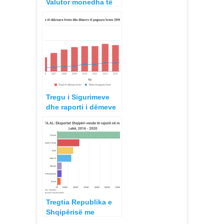
Valutor monedha të
huaja kundrejt Lekut
2014
Tregu i Sigurimeve
dhe raporti i dëmeve
të paguara kundrejt
primeve 2015
Tregtia Republika e
Shqipërisë me
Republikën e