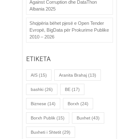
Against Corruption dhe DataThon
Albania 2025
Shqipëria bëhet pjesë e Open Tender
Evropë, BigData për Prokurime Publike
2010 – 2026
ETIKETA
AIS
(15)
Aranita Brahaj
(13)
bashki
(26)
BE
(17)
Biznese
(14)
Borxh
(24)
Borxh Publik
(15)
Buxhet
(43)
Buxheti i Shtetit
(29)