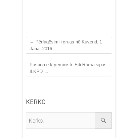
Kosovës dhe Kosova
kundrejt Rajonit 2016
– 2020
←
Përfaqësimi i gruas në Kuvend, 1
Janar 2016
Pasuria e kryeministri Edi Rama sipas
ILKPD
→
KERKO
Kerko...