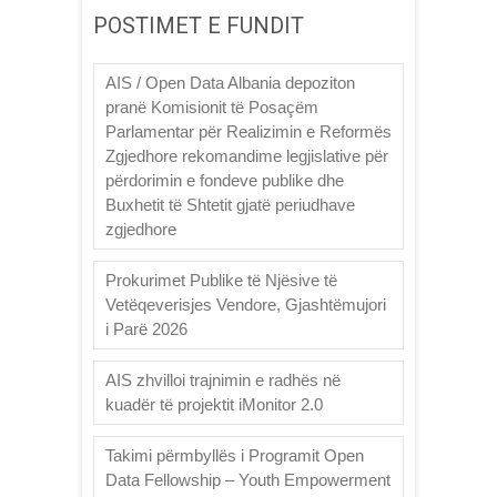
POSTIMET E FUNDIT
AIS / Open Data Albania depoziton
pranë Komisionit të Posaçëm
Parlamentar për Realizimin e Reformës
Zgjedhore rekomandime legjislative për
përdorimin e fondeve publike dhe
Buxhetit të Shtetit gjatë periudhave
zgjedhore
Prokurimet Publike të Njësive të
Vetëqeverisjes Vendore, Gjashtëmujori
i Parë 2026
AIS zhvilloi trajnimin e radhës në
kuadër të projektit iMonitor 2.0
Takimi përmbyllës i Programit Open
Data Fellowship – Youth Empowerment