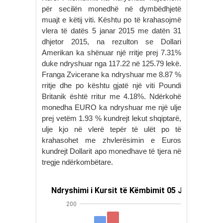
për secilën monedhë në dymbëdhjetë
muajt e këtij viti. Kështu po të krahasojmë
vlera të datës 5 janar 2015 me datën 31
dhjetor 2015, na rezulton se Dollari
Amerikan ka shënuar një rritje prej 7.31%
duke ndryshuar nga 117.22 në 125.79 lekë.
Franga Zvicerane ka ndryshuar me 8.87 %
rritje dhe po kështu gjatë një viti Poundi
Britanik është rritur me 4.18%. Ndërkohë
monedha EURO ka ndryshuar me një ulje
prej vetëm 1.93 % kundrejt lekut shqiptarë,
ulje kjo në vlerë tepër të ulët po të
krahasohet me zhvlerësimin e Euros
kundrejt Dollarit apo monedhave të tjera në
tregje ndërkombëtare.