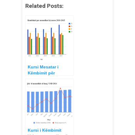
Related Posts:
Kursi Mesatar i
Këmbimit për
Monedhat GBP,
EURO, CHF, dhe USD
kundrejt Lekut 2010-
2015
Kursi i Këmbimit