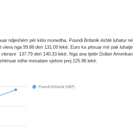
shuar ndjeshëm për këto monedha. Poundi Britanik është luhatur në
ë vlera nga 99.86 deri 131.09 lekë. Euro ka pësuar më pak luhatje
erave 137.79 deri 140.33 lekë. Nga ana tjetër Dollari Amerikan
 shënuar edhe mesatare vjetore prej 125.96 lekë.