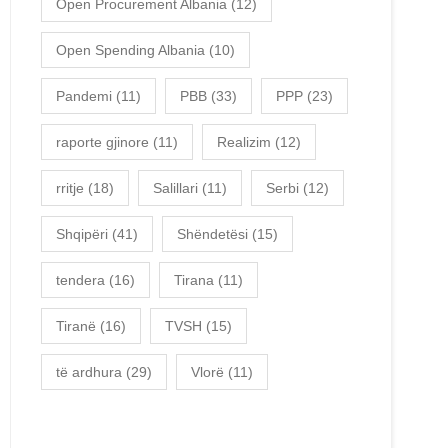
Open Procurement Albania
(12)
Open Spending Albania
(10)
Pandemi
(11)
PBB
(33)
PPP
(23)
raporte gjinore
(11)
Realizim
(12)
rritje
(18)
Salillari
(11)
Serbi
(12)
Shqipëri
(41)
Shëndetësi
(15)
tendera
(16)
Tirana
(11)
Tiranë
(16)
TVSH
(15)
të ardhura
(29)
Vlorë
(11)