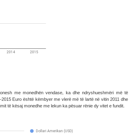
aksionesh me monedhën vendase, ka dhe ndryshueshmëri më të
-2015 Euro është këmbyer me vlerë më të lartë në vitin 2011 dhe
imit të kësaj monedhe me lekun ka pësuar rënie dy vitet e fundit.