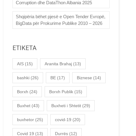
Corruption dhe DataThon Albania 2025
Shqipëria bëhet pjesë e Open Tender Evropë,
BigData për Prokurime Publike 2010 – 2026
ETIKETA
AIS
(15)
Aranita Brahaj
(13)
bashki
(26)
BE
(17)
Biznese
(14)
Borxh
(24)
Borxh Publik
(15)
Buxhet
(43)
Buxheti i Shtetit
(29)
buxhetor
(25)
covid-19
(20)
Covid 19
(13)
Durrës
(12)