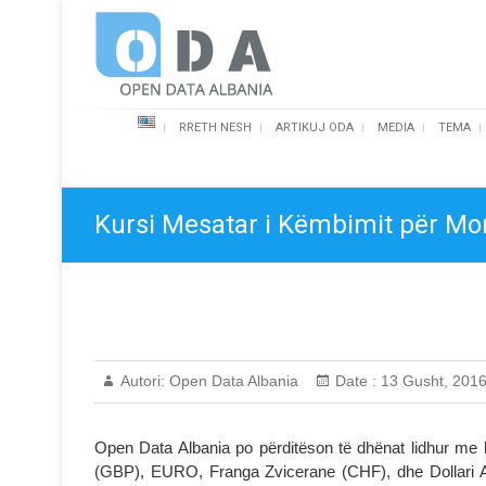
Skip
Open Data Albania
to
content
RRETH NESH
ARTIKUJ ODA
MEDIA
TEMA
Kursi Mesatar i Këmbimit për Mo
Autori:
Open Data Albania
Date :
13 Gusht, 201
Open Data Albania po përditëson të dhënat lidhur me 
(GBP), EURO, Franga Zvicerane (CHF), dhe Dollari 