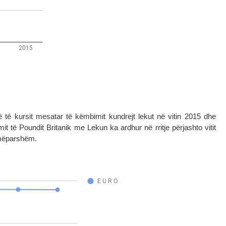
 të kursit mesatar të këmbimit kundrejt lekut në vitin 2015 dhe
it të Poundit Britanik me Lekun ka ardhur në rritje përjashto vitit
i mëparshëm.