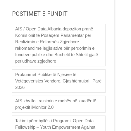
POSTIMET E FUNDIT
AIS / Open Data Albania depoziton pranë
Komisionit të Posaçëm Parlamentar për
Realizimin e Reformës Zgjedhore
rekomandime legjislative për përdorimin e
fondeve publike dhe Buxhetit të Shtetit gjatë
periudhave zgjedhore
Prokurimet Publike të Njësive të
Vetëqeverisjes Vendore, Gjashtëmujori i Parë
2026
AIS zhvilloi trajnimin e radhës në kuadër të
projektit iMonitor 2.0
Takimi përmbyllës i Programit Open Data
Fellowship – Youth Empowerment Against