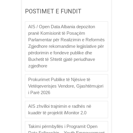
POSTIMET E FUNDIT
AIS / Open Data Albania depoziton
pranë Komisionit të Posaçëm
Parlamentar për Realizimin e Reformës
Zgjedhore rekomandime legjislative për
përdorimin e fondeve publike dhe
Buxhetit të Shtetit gjatë periudhave
zgjedhore
Prokurimet Publike të Njësive të
Vetëqeverisjes Vendore, Gjashtëmujori
i Parë 2026
AIS zhvilloi trajnimin e radhës në
kuadër të projektit iMonitor 2.0
Takimi përmbyllës i Programit Open
Data Fellowship – Youth Empowerment