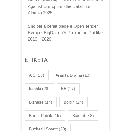
Against Corruption dhe DataThon
Albania 2025
Shqipëria bëhet pjesë e Open Tender
Evropë, BigData për Prokurime Publike
2010 – 2026
ETIKETA
AIS
(15)
Aranita Brahaj
(13)
bashki
(26)
BE
(17)
Biznese
(14)
Borxh
(24)
Borxh Publik
(15)
Buxhet
(43)
Buxheti i Shtetit
(29)