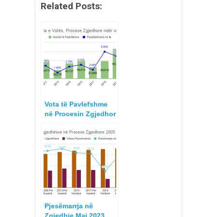
Related Posts:
Vota të Pavlefshme
në Procesin Zgjedhor
të 14 majit 2023,
Pavlefshmëria sipas
qarqeve dhe
bashkive, Procese
2011 deri 2023
Pjesëmarrja në
Zgjedhje Maj 2023