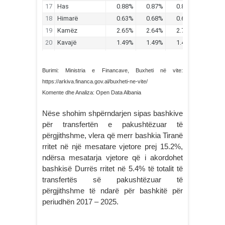
Burimi: Ministria e Financave, Buxheti në vite:
https://arkiva.financa.gov.al/buxheti-ne-vite/
Komente dhe Analiza: Open Data Albania
Nëse shohim shpërndarjen sipas bashkive
për transfertën e pakushtëzuar të
përgjithshme, vlera që merr bashkia Tiranë
rritet në një mesatare vjetore prej 15.2%,
ndërsa mesatarja vjetore që i akordohet
bashkisë Durrës rritet në 5.4% të totalit të
transfertës së pakushtëzuar të
përgjithshme të ndarë për bashkitë për
periudhën 2017 – 2025.