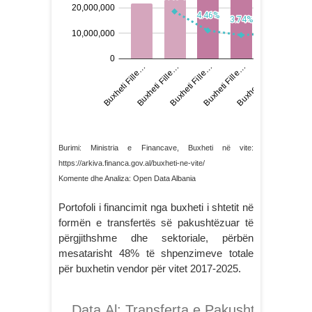
Burimi: Ministria e Financave, Buxheti në vite:
https://arkiva.financa.gov.al/buxheti-ne-vite/
Komente dhe Analiza: Open Data Albania
Portofoli i financimit nga buxheti i shtetit në
formën e transfertës së pakushtëzuar të
përgjithshme dhe sektoriale, përbën
mesatarisht 48% të shpenzimeve totale
për buxhetin vendor për vitet 2017-2025.