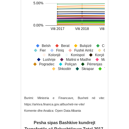
Burimi: Ministria e Financave, Buxheti në vite:
https://arkiva.financa.gov.al/buxheti-ne-vite/
Komente dhe Analiza: Open Data Albania
Pesha sipas Bashkive kundrejt
Transfertës së Pakushtëzuar Total 2017-