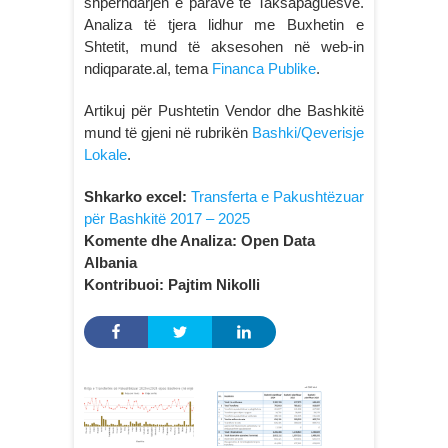
shpërndarjen e parave tё Taksapaguesve.
Analiza të tjera lidhur me Buxhetin e
Shtetit, mund të aksesohen në web-in
ndiqparate.al, tema
Financa Publike
.
Artikuj për Pushtetin Vendor dhe Bashkitë
mund të gjeni në rubrikën
Bashki/Qeverisje
Lokale
.
Shkarko excel:
Transferta e Pakushtëzuar
për Bashkitë 2017 – 2025
Komente dhe Analiza:
Open Data
Albania
Kontribuoi:
Pajtim Nikolli