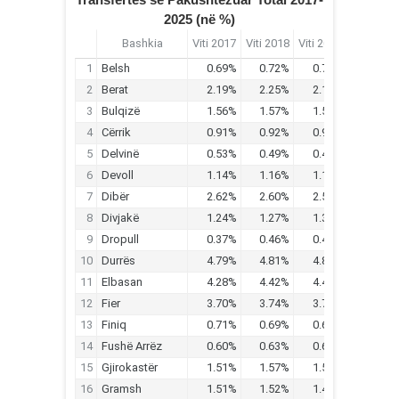
2025 (në %)