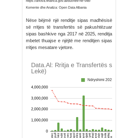
https://arkiva.financa.gov.al/buxheti-ne-vite/
Komente dhe Analiza: Open Data Albania
Nëse bëjmë një renditje sipas madhësisë
së rritjes të transfertës së pakushtëzuar
sipas bashkive nga 2017 në 2025, renditja
mbetet thuajse e njëjtë me renditjen sipas
rritjes mesatare vjetore.