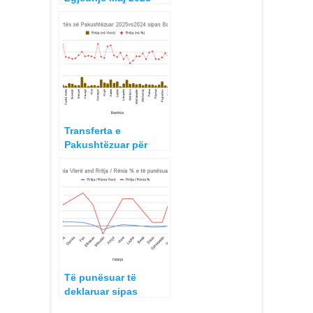
sipas Bashkive,
Pjesëmarrje 2005 –
2023
Transferta e
Pakushtëzuar për
Bashkitë nga Buxheti
i Shtetit për vitin 2025
Të punësuar të
deklaruar sipas
Rretheve dhe