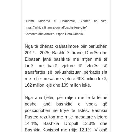
Burimi: Ministria e Financave, Buxheti në vite:
https://arkiva.financa.gov.al/buxheti-ne-vite/
Komente dhe Analiza: Open Data Albania
Nga të dhënat krahasimore për periudhën
2017 – 2025, Bashkitë Tiranë, Durrës dhe
Elbasan janë bashkitë me rritjen më të
lartë me bazë vjetore të vlerës së
transfertës së pakushtëzuar, përkatësisht
me rritje mesatare vjetore 408 milion lekë,
162 milion lejë dhe 109 milion lekë.
Nga ana tjetër, për rritjen më të lartë në
peshë janë bashkitë e vogla që
pozicionohen në krye të listës. Bashkia
Pustec rezulton me rritje mesatare vjetore
14.4%, Bashkia Dropull 13.3% dhe
Bashkia Konispol me rritje 12.1%. Vijojnë