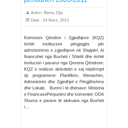
Autori:
Blerta Zilja
Date :
24 Mars, 2012
Komisioni Qëndror i Zgjedhjeve (KQZ)
është institucioni përgjegjës për
administrimin e zgjedhjeve në Shqipëri. Ai
financohet nga Buxheti i Shtetit dhe është
insitucion i pavarur nga Qeveria Qëndrore.
KQZ e realizon aktivitetin e saj nëpërmjet
dy programeve: Planifikim, Menaxhim,
Administrim dhe Zgjedhjet e Përgjithshme
dhe Lokale. Burimi i të dhënave: Ministria
e FinancavePërpunimi dhe komentet: ODA
Shuma e parave të alokuara nga Buxheti
i…