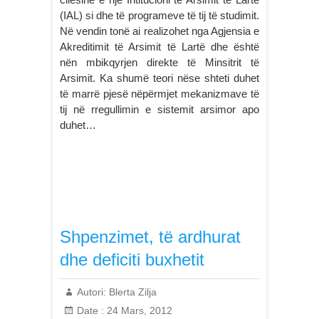
(IAL) si dhe të programeve të tij të studimit.
Në vendin tonë ai realizohet nga Agjensia e
Akreditimit të Arsimit të Lartë dhe është
nën mbikqyrjen direkte të Minsitrit të
Arsimit. Ka shumë teori nëse shteti duhet
të marrë pjesë nëpërmjet mekanizmave të
tij në rregullimin e sistemit arsimor apo
duhet…
Shpenzimet, të ardhurat
dhe deficiti buxhetit
Autori:
Blerta Zilja
Date :
24 Mars, 2012