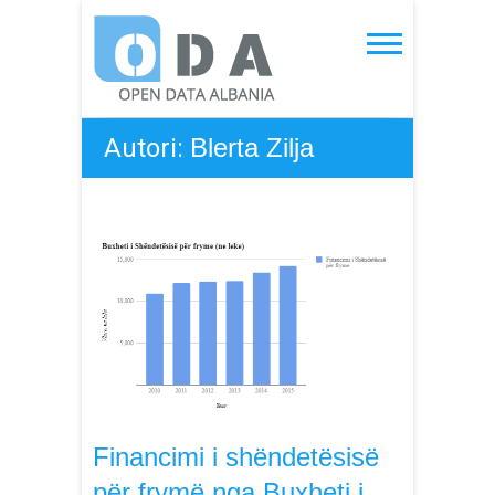
Skip
to
Open Data Albania
content
Autori:
Blerta Zilja
Financimi i shëndetësisë
për frymë nga Buxheti i