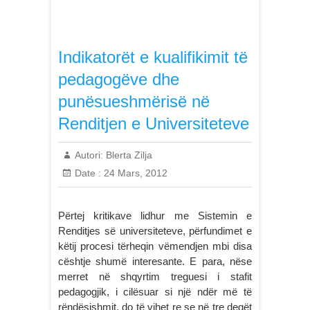
Indikatorët e kualifikimit të
pedagogëve dhe
punësueshmërisë në
Renditjen e Universiteteve
Autori:
Blerta Zilja
Date :
24 Mars, 2012
Përtej kritikave lidhur me Sistemin e
Renditjes së universiteteve, përfundimet e
këtij procesi tërheqin vëmendjen mbi disa
cështje shumë interesante. E para, nëse
merret në shqyrtim treguesi i stafit
pedagogjik, i cilësuar si një ndër më të
rëndësishmit, do të vihet re se në tre degët