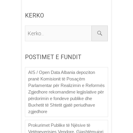
KERKO
Kerko...
POSTIMET E FUNDIT
AIS / Open Data Albania depoziton
pranë Komisionit të Posaçëm
Parlamentar për Realizimin e Reformës
Zgjedhore rekomandime legjislative për
përdorimin e fondeve publike dhe
Buxhetit të Shtetit gjatë periudhave
zgjedhore
Prokurimet Publike të Njësive të
Vetëqeverisjes Vendore, Gjashtëmujori