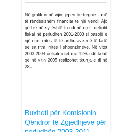
Në grafikun në vijim jepen tre treguesit më
të rëndësishëm financiar të një vendi. Ajo
që bie në sy është trendi në ulje i deficitit
fiskal në periudhën 2001-2003 si pasojë e
një ritmi rritës të të ardhurave më të lartë
se sa ritmi rritës i shpenzimeve. Në vitet
2003-2004 deficiti rritet me 12% ndërkohë
që në vitin 2005 realizohet tkurrja e tij në
28…
Buxheti për Komisionin
Qëndror të Zgjedhjeve për
periudhën 2003-2011