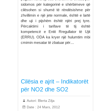
sidomos për kategorinë e shërbimeve që
cilësohen si shumë të rëndësishme për
zhvillimin e një jete normale, është e lartë
dhe uji i pijshëm është njëri prej tyre.
Përcaktimi i tarifave të tij është
kompetencë e Entit Rregullator të Ujit
(ERRU). ODA ka kryer një hulumtim mbi
cmimin mesatar të zbatuar për…
Cilësia e ajrit – Indikatorët
për NO2 dhe SO2
Autori:
Blerta Zilja
Date :
24 Mars, 2012