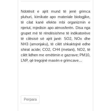
Ndotësit e ajrit mund të jenë grimca
pluhuri, kimikate apo materiale biologjike,
të cilat kanë efekte mbi organizmin e
njeriut, mjedisin apo atmosferën. Disa nga
grupet më të rëndësishme të indikatorëve
të cilësisë së ajrit janë: SO2, NOx dhe
NH3 (amonjaku), të cilët shkaktojnë edhe
shirat acide; CO2, CH4 (metani), NO2, të
cilët lidhen me emëtimin e gazrave; PM10,
LNP, që tregojnë masën e grimcave…
Perpara