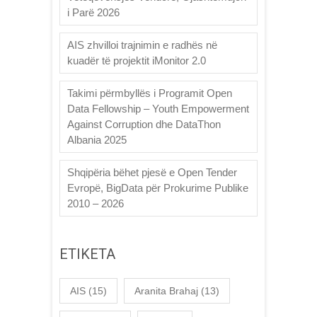
i Parë 2026
AIS zhvilloi trajnimin e radhës në
kuadër të projektit iMonitor 2.0
Takimi përmbyllës i Programit Open
Data Fellowship – Youth Empowerment
Against Corruption dhe DataThon
Albania 2025
Shqipëria bëhet pjesë e Open Tender
Evropë, BigData për Prokurime Publike
2010 – 2026
ETIKETA
AIS
(15)
Aranita Brahaj
(13)