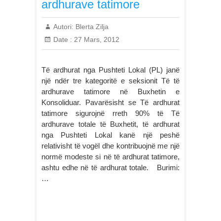
ardhurave tatimore
Autori:
Blerta Zilja
Date :
27 Mars, 2012
Të ardhurat nga Pushteti Lokal (PL) janë
një ndër tre kategoritë e seksionit Të të
ardhurave tatimore në Buxhetin e
Konsoliduar. Pavarësisht se Të ardhurat
tatimore sigurojnë rreth 90% të Të
ardhurave totale të Buxhetit, të ardhurat
nga Pushteti Lokal kanë një peshë
relativisht të vogël dhe kontribuojnë me një
normë modeste si në të ardhurat tatimore,
ashtu edhe në të ardhurat totale. Burimi:
…