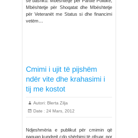
së bashku: Mbështetje për Partitë Politike,
Mbështetje për Shoqatat dhe Mbështetje
për Veteranët me Status si dhe financimi
vetëm…
Cmimi i ujit të pijshëm
ndër vite dhe krahasimi i
tij me kostot
Autori:
Blerta Zilja
Date :
24 Mars, 2012
Ndjeshmëria e publikut për cmimin që
paguan kundrejt cdo shërbimi të ofruar, por